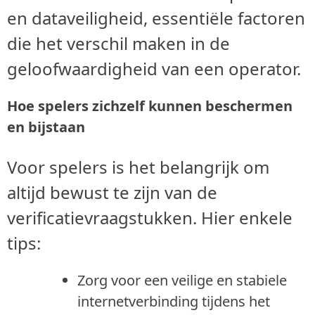
en dataveiligheid, essentiële factoren
die het verschil maken in de
geloofwaardigheid van een operator.
Hoe spelers zichzelf kunnen beschermen
en bijstaan
Voor spelers is het belangrijk om
altijd bewust te zijn van de
verificatievraagstukken. Hier enkele
tips:
Zorg voor een veilige en stabiele
internetverbinding tijdens het