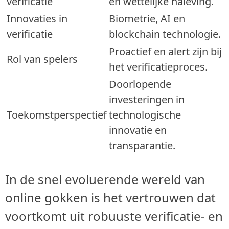
verificatie
en wettelijke naleving.
Innovaties in
Biometrie, AI en
verificatie
blockchain technologie.
Proactief en alert zijn bij
Rol van spelers
het verificatieproces.
Doorlopende
investeringen in
Toekomstperspectief
technologische
innovatie en
transparantie.
In de snel evoluerende wereld van
online gokken is het vertrouwen dat
voortkomt uit robuuste verificatie- en