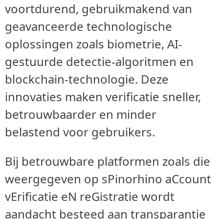
voortdurend, gebruikmakend van
geavanceerde technologische
oplossingen zoals biometrie, AI-
gestuurde detectie-algoritmen en
blockchain-technologie. Deze
innovaties maken verificatie sneller,
betrouwbaarder en minder
belastend voor gebruikers.
Bij betrouwbare platformen zoals die
weergegeven op sPinorhino aCcount
vErificatie eN reGistratie wordt
aandacht besteed aan transparantie