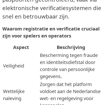
elektronische verificatiesystemen die
snel en betrouwbaar zijn.
Waarom registratie en verificatie cruciaal
zijn voor spelers en operators
Aspect
Beschrijving
Bescherming tegen fraude
en identiteitsdiefstal door
Veiligheid
controle van persoonlijke
gegevens.
Zorgen dat het platform
Wettelijke
voldoet aan de Nederlandse
naleving
wet- en regelgeving voor