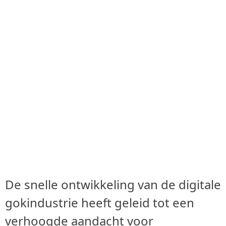
De snelle ontwikkeling van de digitale
gokindustrie heeft geleid tot een
verhoogde aandacht voor