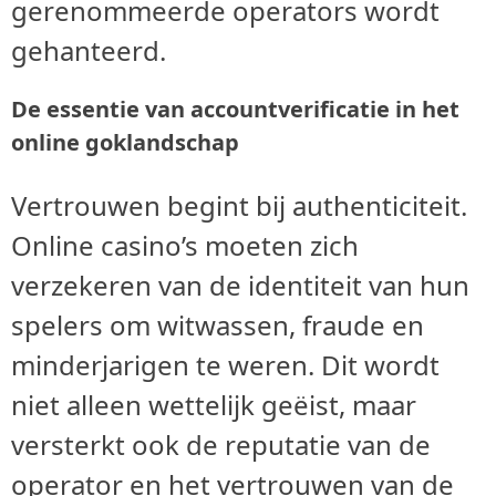
gerenommeerde operators wordt
gehanteerd.
De essentie van accountverificatie in het
online goklandschap
Vertrouwen begint bij authenticiteit.
Online casino’s moeten zich
verzekeren van de identiteit van hun
spelers om witwassen, fraude en
minderjarigen te weren. Dit wordt
niet alleen wettelijk geëist, maar
versterkt ook de reputatie van de
operator en het vertrouwen van de