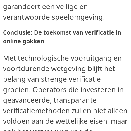
garandeert een veilige en
verantwoorde speelomgeving.
Conclusie: De toekomst van verificatie in
online gokken
Met technologische vooruitgang en
voortdurende wetgeving blijft het
belang van strenge verificatie
groeien. Operators die investeren in
geavanceerde, transparante
verificatiemethoden zullen niet alleen
voldoen aan de wettelijke eisen, maar