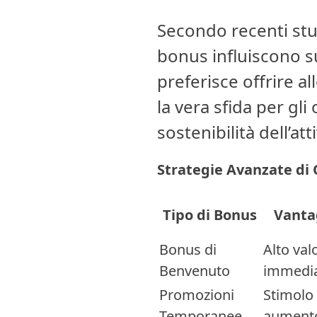
Secondo recenti stud
bonus influiscono su
preferisce offrire a
la vera sfida per gli
sostenibilità dell’at
Strategie Avanzate di 
Tipo di Bonus
Vantag
Bonus di
Alto valo
Benvenuto
immedi
Promozioni
Stimolo 
Temporanee
aumento