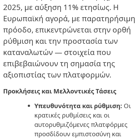
2025, με αύξηση 11% ετησίως. Η
Ευρωπαϊκή αγορά, με παρατηρήσιμη
πρόοδο, επικεντρώνεται στην ορθή
ρύθμιση και την προστασία των
καταναλωτών — στοιχεία που
επιβεβαιώνουν τη σημασία της
αξιοπιστίας των πλατφορμών.
Προκλήσεις και Μελλοντικές Τάσεις
Υπευθυνότητα και ρύθμιση:
Οι
κρατικές ρυθμίσεις και οι
αυτορυθμιζόμενες πλατφόρμες
προσδίδουν εμπιστοσύνη και