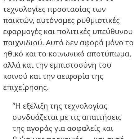
τεχνολογίες προστασίας των
παικτών, αυτόνομες ρυθμιστικές
εφαρμογές και πολιτικές υπεύθυνου
παιχνιδιού. Αυτό δεν αφορά μόνο το
ηθικό και το κοινωνικό αποτύπωμα,
αλλά και την εμπιστοσύνη του
κοινού και την αειφορία της
επιχείρησης.
“Η εξέλιξη της τεχνολογίας
συνδυάζεται με τις απαιτήσεις
της αγοράς για ασφαλείς και