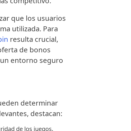
más competitivo.
zar que los usuarios
ma utilizada. Para
pin
resulta crucial,
oferta de bonos
n un entorno seguro
 pueden determinar
levantes, destacan:
gridad de los juegos.