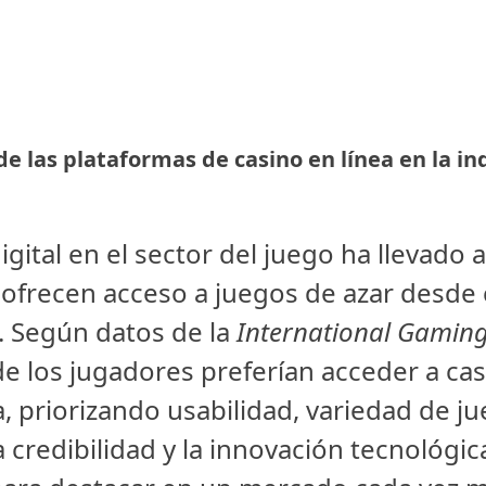
e las plataformas de casino en línea en la in
gital en el sector del juego ha llevado 
ofrecen acceso a juegos de azar desde 
 Según datos de la
International Gamin
e los jugadores preferían acceder a cas
, priorizando usabilidad, variedad de j
a credibilidad y la innovación tecnológic