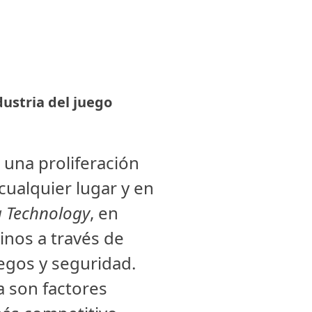
dustria del juego
a una proliferación
cualquier lugar y en
g Technology
, en
inos a través de
uegos y seguridad.
a son factores