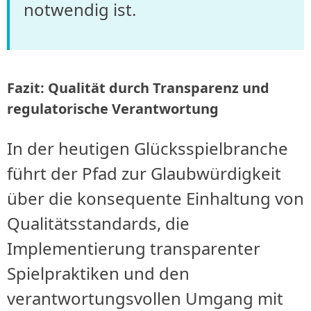
notwendig ist.
Fazit: Qualität durch Transparenz und
regulatorische Verantwortung
In der heutigen Glücksspielbranche
führt der Pfad zur Glaubwürdigkeit
über die konsequente Einhaltung von
Qualitätsstandards, die
Implementierung transparenter
Spielpraktiken und den
verantwortungsvollen Umgang mit