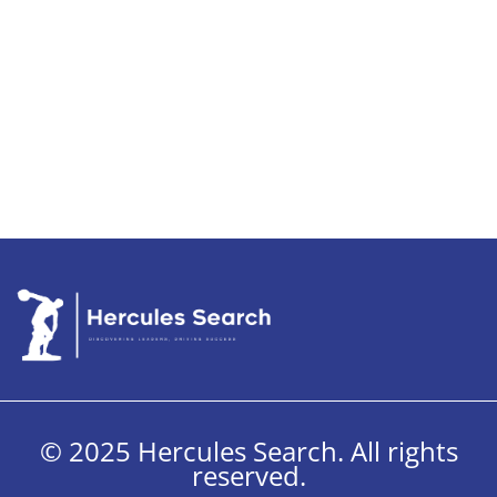
© 2025 Hercules Search. All rights
reserved.