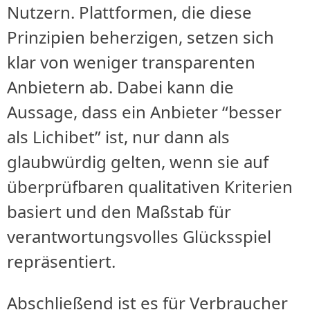
Nutzern. Plattformen, die diese
Prinzipien beherzigen, setzen sich
klar von weniger transparenten
Anbietern ab. Dabei kann die
Aussage, dass ein Anbieter “besser
als Lichibet” ist, nur dann als
glaubwürdig gelten, wenn sie auf
überprüfbaren qualitativen Kriterien
basiert und den Maßstab für
verantwortungsvolles Glücksspiel
repräsentiert.
Abschließend ist es für Verbraucher