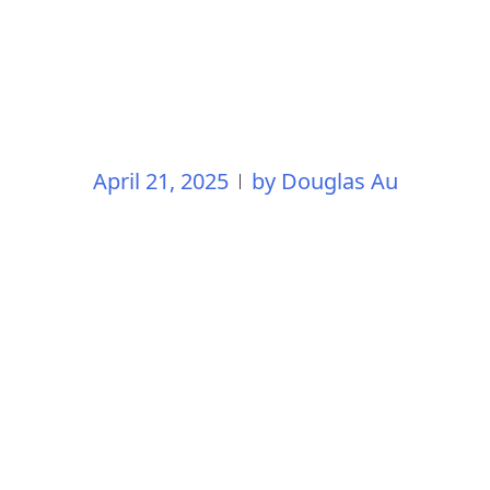
April 21, 2025
by
Douglas Au