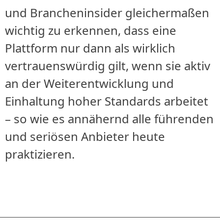
und Brancheninsider gleichermaßen
wichtig zu erkennen, dass eine
Plattform nur dann als wirklich
vertrauenswürdig gilt, wenn sie aktiv
an der Weiterentwicklung und
Einhaltung hoher Standards arbeitet
– so wie es annähernd alle führenden
und seriösen Anbieter heute
praktizieren.