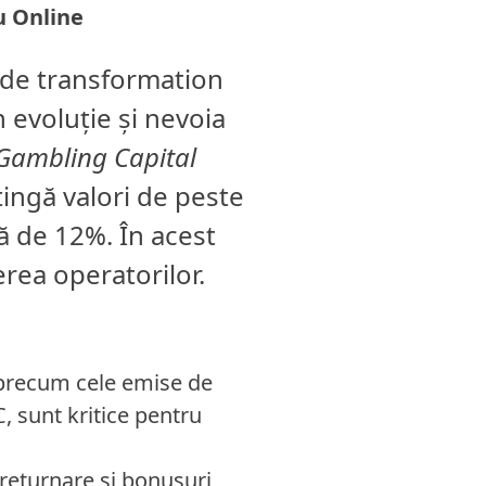
u Online
ă de transformation
 evoluție și nevoia
Gambling Capital
tingă valori de peste
ă de 12%. În acest
erea operatorilor.
e, precum cele emise de
, sunt kritice pentru
e returnare și bonusuri