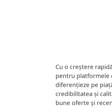
Cu o creștere rapidă
pentru platformele c
diferențieze pe piaț
credibilitatea și ca
bune oferte și recen