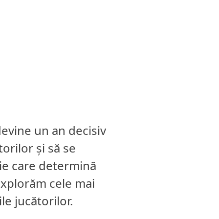
devine un an decisiv
rilor și să se
eie care determină
 explorăm cele mai
e jucătorilor.