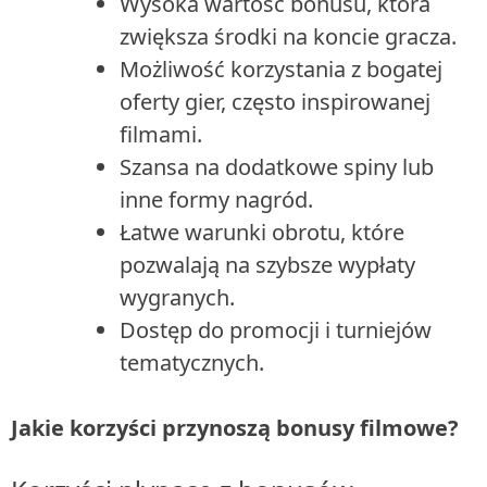
Wysoka wartość bonusu, która
zwiększa środki na koncie gracza.
Możliwość korzystania z bogatej
oferty gier, często inspirowanej
filmami.
Szansa na dodatkowe spiny lub
inne formy nagród.
Łatwe warunki obrotu, które
pozwalają na szybsze wypłaty
wygranych.
Dostęp do promocji i turniejów
tematycznych.
Jakie korzyści przynoszą bonusy filmowe?