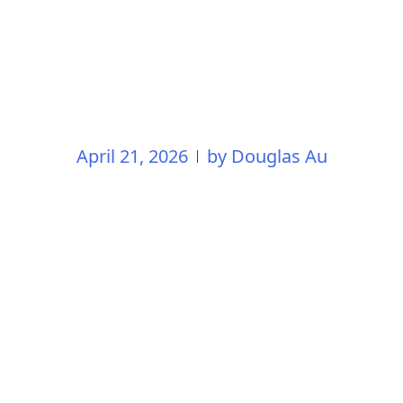
April 21, 2026
by
Douglas Au