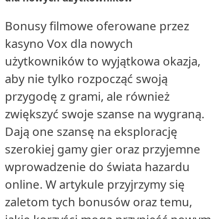
Bonusy filmowe oferowane przez
kasyno Vox dla nowych
użytkowników to wyjątkowa okazja,
aby nie tylko rozpocząć swoją
przygodę z grami, ale również
zwiększyć swoje szanse na wygraną.
Dają one szansę na eksplorację
szerokiej gamy gier oraz przyjemne
wprowadzenie do świata hazardu
online. W artykule przyjrzymy się
zaletom tych bonusów oraz temu,