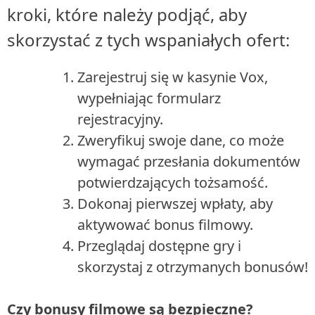
kroki, które należy podjąć, aby
skorzystać z tych wspaniałych ofert:
Zarejestruj się w kasynie Vox,
wypełniając formularz
rejestracyjny.
Zweryfikuj swoje dane, co może
wymagać przesłania dokumentów
potwierdzających tożsamość.
Dokonaj pierwszej wpłaty, aby
aktywować bonus filmowy.
Przeglądaj dostępne gry i
skorzystaj z otrzymanych bonusów!
Czy bonusy filmowe są bezpieczne?