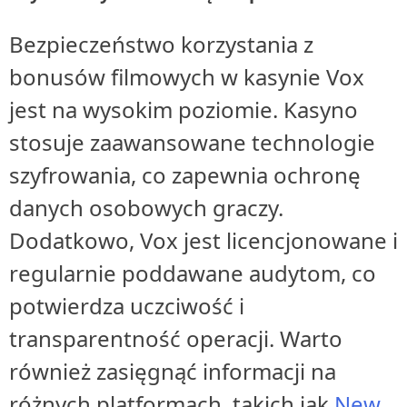
Bezpieczeństwo korzystania z
bonusów filmowych w kasynie Vox
jest na wysokim poziomie. Kasyno
stosuje zaawansowane technologie
szyfrowania, co zapewnia ochronę
danych osobowych graczy.
Dodatkowo, Vox jest licencjonowane i
regularnie poddawane audytom, co
potwierdza uczciwość i
transparentność operacji. Warto
również zasięgnąć informacji na
różnych platformach, takich jak
New