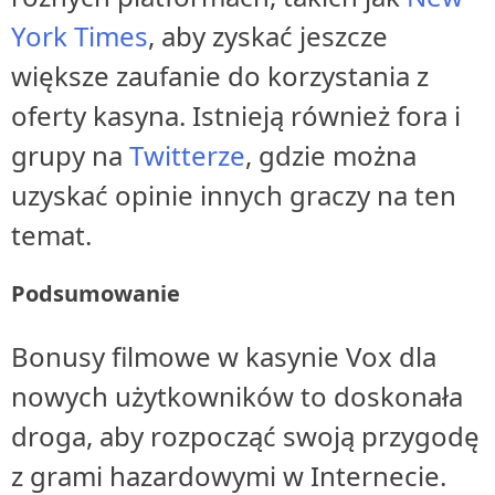
York Times
, aby zyskać jeszcze
większe zaufanie do korzystania z
oferty kasyna. Istnieją również fora i
grupy na
Twitterze
, gdzie można
uzyskać opinie innych graczy na ten
temat.
Podsumowanie
Bonusy filmowe w kasynie Vox dla
nowych użytkowników to doskonała
droga, aby rozpocząć swoją przygodę
z grami hazardowymi w Internecie.