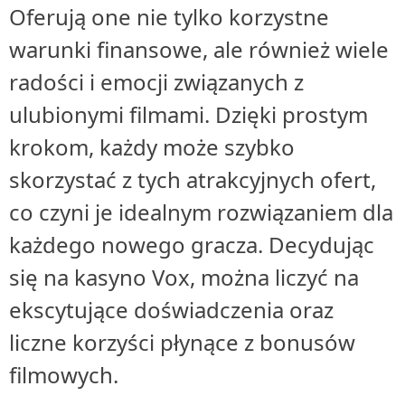
Oferują one nie tylko korzystne
warunki finansowe, ale również wiele
radości i emocji związanych z
ulubionymi filmami. Dzięki prostym
krokom, każdy może szybko
skorzystać z tych atrakcyjnych ofert,
co czyni je idealnym rozwiązaniem dla
każdego nowego gracza. Decydując
się na kasyno Vox, można liczyć na
ekscytujące doświadczenia oraz
liczne korzyści płynące z bonusów
filmowych.