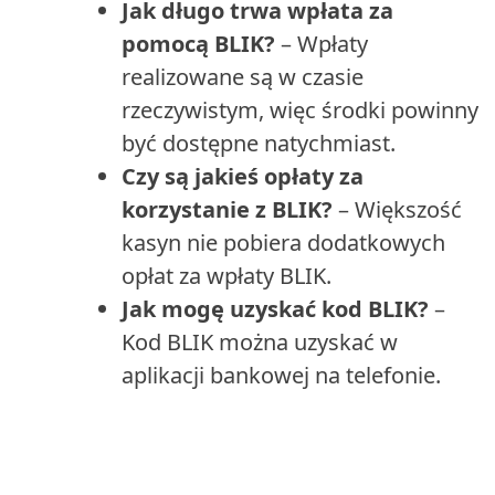
Jak długo trwa wpłata za
pomocą BLIK?
– Wpłaty
realizowane są w czasie
rzeczywistym, więc środki powinny
być dostępne natychmiast.
Czy są jakieś opłaty za
korzystanie z BLIK?
– Większość
kasyn nie pobiera dodatkowych
opłat za wpłaty BLIK.
Jak mogę uzyskać kod BLIK?
–
Kod BLIK można uzyskać w
aplikacji bankowej na telefonie.