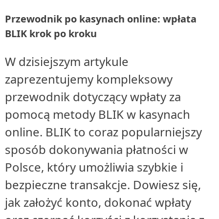
Przewodnik po kasynach online: wpłata
BLIK krok po kroku
W dzisiejszym artykule
zaprezentujemy kompleksowy
przewodnik dotyczący wpłaty za
pomocą metody BLIK w kasynach
online. BLIK to coraz popularniejszy
sposób dokonywania płatności w
Polsce, który umożliwia szybkie i
bezpieczne transakcje. Dowiesz się,
jak założyć konto, dokonać wpłaty