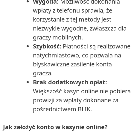
Wygoda:
Możliwość dokonania
wpłaty z telefonu sprawia, że
korzystanie z tej metody jest
niezwykle wygodne, zwłaszcza dla
graczy mobilnych.
Szybkość:
Płatności są realizowane
natychmiastowo, co pozwala na
błyskawiczne zasilenie konta
gracza.
Brak dodatkowych opłat:
Większość kasyn online nie pobiera
prowizji za wpłaty dokonane za
pośrednictwem BLIK.
Jak założyć konto w kasynie online?