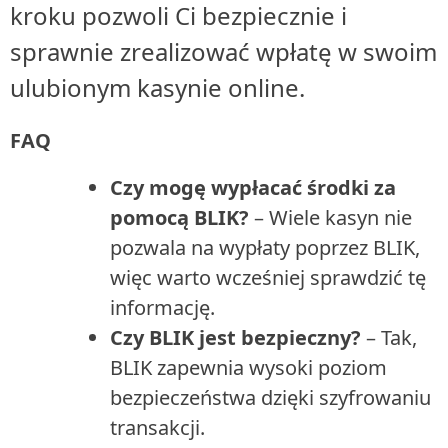
kroku pozwoli Ci bezpiecznie i
sprawnie zrealizować wpłatę w swoim
ulubionym kasynie online.
FAQ
Czy mogę wypłacać środki za
pomocą BLIK?
– Wiele kasyn nie
pozwala na wypłaty poprzez BLIK,
więc warto wcześniej sprawdzić tę
informację.
Czy BLIK jest bezpieczny?
– Tak,
BLIK zapewnia wysoki poziom
bezpieczeństwa dzięki szyfrowaniu
transakcji.