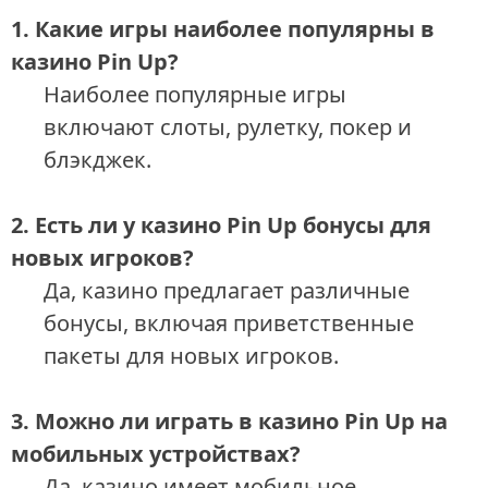
1. Какие игры наиболее популярны в
казино Pin Up?
Наиболее популярные игры
включают слоты, рулетку, покер и
блэкджек.
2. Есть ли у казино Pin Up бонусы для
новых игроков?
Да, казино предлагает различные
бонусы, включая приветственные
пакеты для новых игроков.
3. Можно ли играть в казино Pin Up на
мобильных устройствах?
Да, казино имеет мобильное