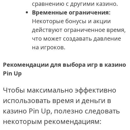
сравнению с другими казино.
Временные ограничения:
Некоторые бонусы и акции
действуют ограниченное время,
что может создавать давление
на игроков.
Рекомендации для выбора игр в казино
Pin Up
Чтобы максимально эффективно
использовать время и деньги в
казино Pin Up, полезно следовать
некоторым рекомендациям: