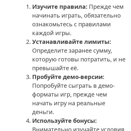
Изучите правила:
Прежде чем
начинать играть, обязательно
ознакомьтесь с правилами
каждой игры.
Устанавливайте лимиты:
Определите заранее сумму,
которую готовы потратить, и не
превышайте её.
Пробуйте демо-версии:
Попробуйте сыграть в демо-
форматы игр, прежде чем
начать игру на реальные
деньги.
Используйте бонусы:
Внимательно изучайте условия