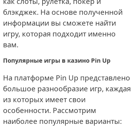
как слоты, рулетка, покер и
блэкджек. На основе полученной
информации вы сможете найти
игру, которая подходит именно
вам.
Популярные игры в казино Pin Up
На платформе Pin Up представлено
большое разнообразие игр, каждая
из которых имеет свои
особенности. Рассмотрим
наиболее популярные варианты: