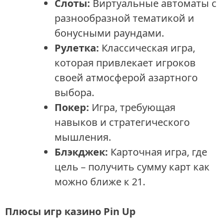
Слоты:
Виртуальные автоматы с
разнообразной тематикой и
бонусными раундами.
Рулетка:
Классическая игра,
которая привлекает игроков
своей атмосферой азартного
выбора.
Покер:
Игра, требующая
навыков и стратегического
мышления.
Блэкджек:
Карточная игра, где
цель – получить сумму карт как
можно ближе к 21.
Плюсы игр казино Pin Up