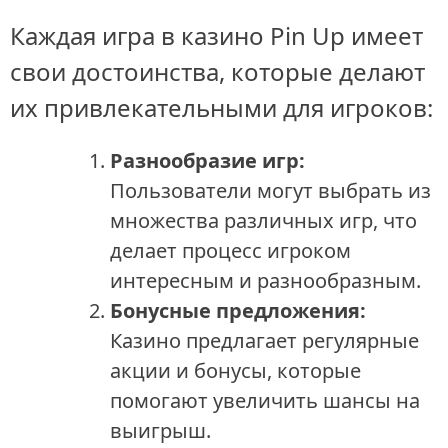
Каждая игра в казино Pin Up имеет
свои достоинства, которые делают
их привлекательными для игроков:
Разнообразие игр:
Пользователи могут выбрать из
множества различных игр, что
делает процесс игроком
интересным и разнообразным.
Бонусные предложения:
Казино предлагает регулярные
акции и бонусы, которые
помогают увеличить шансы на
выигрыш.