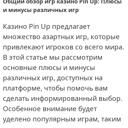
Общий обзор игр казино Pin Up: Плюсы
и минусы различных игр
Казино Pin Up предлагает
множество азартных игр, которые
привлекают игроков со всего мира.
В этой статье мы рассмотрим
основные плюсы и минусы
различных игр, доступных на
платформе, чтобы помочь вам
сделать информированный выбор.
Особенное внимание будет
уделено популярным играм, таким