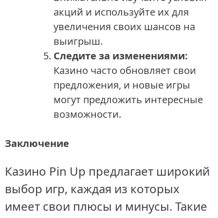
акций и используйте их для
увеличения своих шансов на
выигрыш.
Следите за изменениями:
Казино часто обновляет свои
предложения, и новые игры
могут предложить интересные
возможности.
Заключение
Казино Pin Up предлагает широкий
выбор игр, каждая из которых
имеет свои плюсы и минусы. Такие