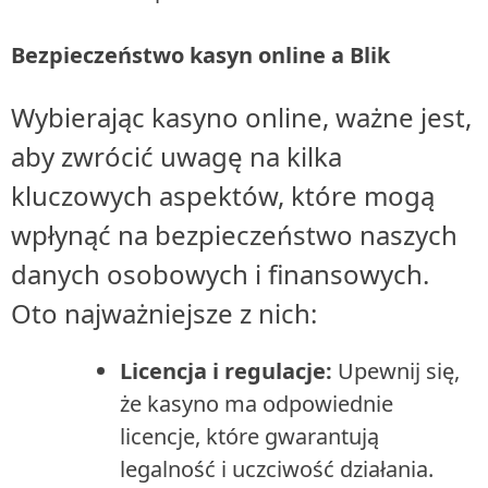
Bezpieczeństwo kasyn online a Blik
Wybierając kasyno online, ważne jest,
aby zwrócić uwagę na kilka
kluczowych aspektów, które mogą
wpłynąć na bezpieczeństwo naszych
danych osobowych i finansowych.
Oto najważniejsze z nich:
Licencja i regulacje:
Upewnij się,
że kasyno ma odpowiednie
licencje, które gwarantują
legalność i uczciwość działania.