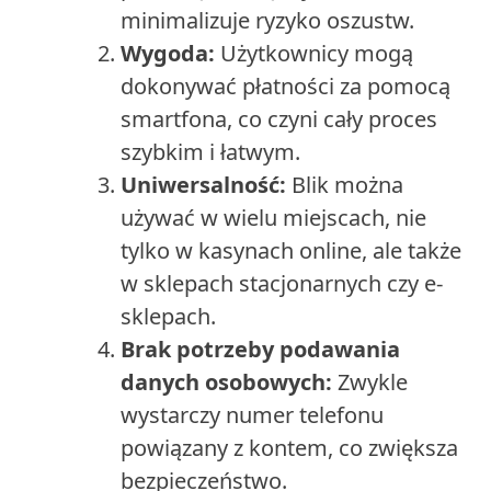
minimalizuje ryzyko oszustw.
Wygoda:
Użytkownicy mogą
dokonywać płatności za pomocą
smartfona, co czyni cały proces
szybkim i łatwym.
Uniwersalność:
Blik można
używać w wielu miejscach, nie
tylko w kasynach online, ale także
w sklepach stacjonarnych czy e-
sklepach.
Brak potrzeby podawania
danych osobowych:
Zwykle
wystarczy numer telefonu
powiązany z kontem, co zwiększa
bezpieczeństwo.