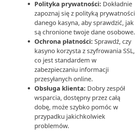
Polityka prywatności:
Dokładnie
zapoznaj się z polityką prywatności
danego kasyna, aby sprawdzić, jak
są chronione twoje dane osobowe.
Ochrona płatności:
Sprawdź, czy
kasyno korzysta z szyfrowania SSL,
co jest standardem w
zabezpieczaniu informacji
przesyłanych online.
Obsługa klienta:
Dobry zespół
wsparcia, dostępny przez całą
dobę, może szybko pomóc w
przypadku jakichkolwiek
problemów.