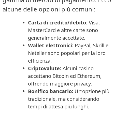
alcune delle opzioni più comuni:
Carta di credito/debito:
Visa,
MasterCard e altre carte sono
generalmente accettate.
Wallet elettronici:
PayPal, Skrill e
Neteller sono popolari per la loro
efficienza.
Criptovalute:
Alcuni casino
accettano Bitcoin ed Ethereum,
offrendo maggiore privacy.
Bonifico bancario:
Un’opzione più
tradizionale, ma considerando
tempi di attesa più lunghi.