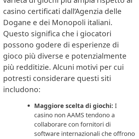
casino certificati dall’Agenzia delle
Dogane e dei Monopoli italiani.
Questo significa che i giocatori
possono godere di esperienze di
gioco più diverse e potenzialmente
più redditizie. Alcuni motivi per cui
potresti considerare questi siti
includono:
Maggiore scelta di giochi:
I
casino non AAMS tendono a
collaborare con fornitori di
software internazionali che offrono