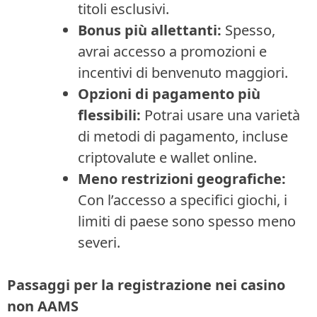
titoli esclusivi.
Bonus più allettanti:
Spesso,
avrai accesso a promozioni e
incentivi di benvenuto maggiori.
Opzioni di pagamento più
flessibili:
Potrai usare una varietà
di metodi di pagamento, incluse
criptovalute e wallet online.
Meno restrizioni geografiche:
Con l’accesso a specifici giochi, i
limiti di paese sono spesso meno
severi.
Passaggi per la registrazione nei casino
non AAMS