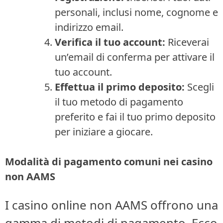
personali, inclusi nome, cognome e
indirizzo email.
Verifica il tuo account:
Riceverai
un’email di conferma per attivare il
tuo account.
Effettua il primo deposito:
Scegli
il tuo metodo di pagamento
preferito e fai il tuo primo deposito
per iniziare a giocare.
Modalità di pagamento comuni nei casino
non AAMS
I casino online non AAMS offrono una
gamma di metodi di pagamento. Ecco