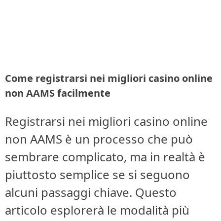
Come registrarsi nei migliori casino online
non AAMS facilmente
Registrarsi nei migliori casino online
non AAMS è un processo che può
sembrare complicato, ma in realtà è
piuttosto semplice se si seguono
alcuni passaggi chiave. Questo
articolo esplorerà le modalità più