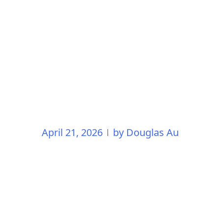
April 21, 2026
by
Douglas Au