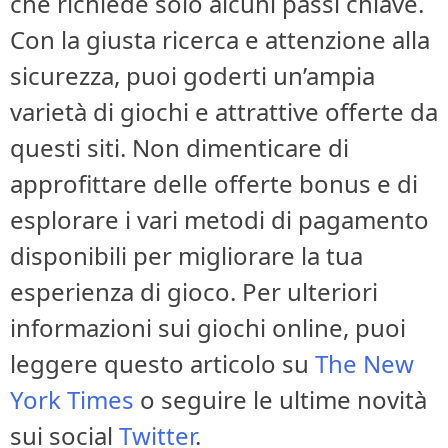
che richiede solo alcuni passi chiave.
Con la giusta ricerca e attenzione alla
sicurezza, puoi goderti un’ampia
varietà di giochi e attrattive offerte da
questi siti. Non dimenticare di
approfittare delle offerte bonus e di
esplorare i vari metodi di pagamento
disponibili per migliorare la tua
esperienza di gioco. Per ulteriori
informazioni sui giochi online, puoi
leggere questo articolo su
The New
York Times
o seguire le ultime novità
sui social
Twitter
.