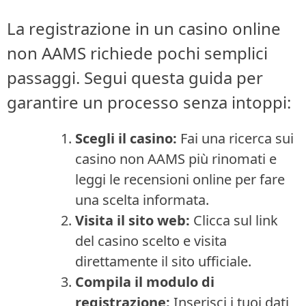
La registrazione in un casino online
non AAMS richiede pochi semplici
passaggi. Segui questa guida per
garantire un processo senza intoppi:
Scegli il casino:
Fai una ricerca sui
casino non AAMS più rinomati e
leggi le recensioni online per fare
una scelta informata.
Visita il sito web:
Clicca sul link
del casino scelto e visita
direttamente il sito ufficiale.
Compila il modulo di
registrazione:
Inserisci i tuoi dati