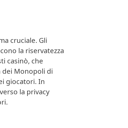
ma cruciale. Gli
cono la riservatezza
ti casinò, che
 dei Monopoli di
i giocatori. In
erso la privacy
ri.