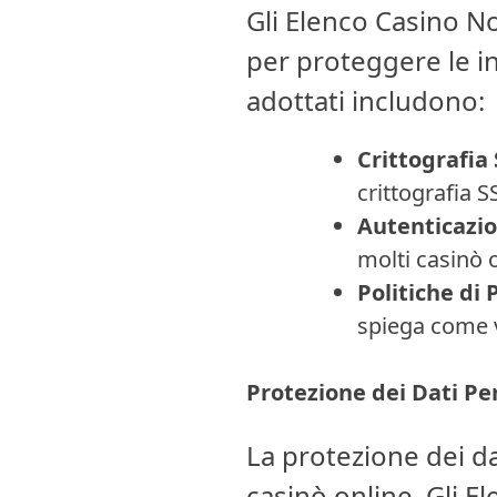
Gli Elenco Casino N
per proteggere le in
adottati includono:
Crittografia 
crittografia S
Autenticazio
molti casinò o
Politiche di 
spiega come ve
Protezione dei Dati Pe
La protezione dei da
casinò online. Gli 