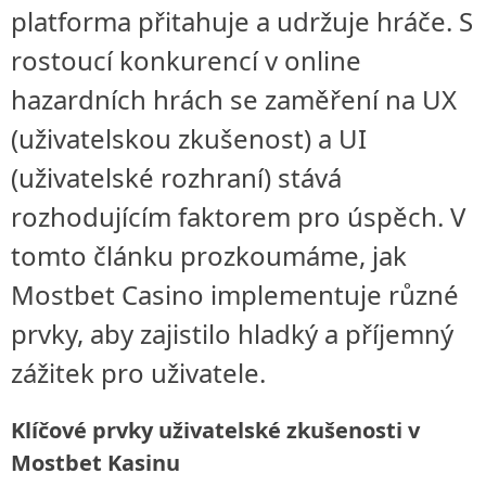
platforma přitahuje a udržuje hráče. S
rostoucí konkurencí v online
hazardních hrách se zaměření na UX
(uživatelskou zkušenost) a UI
(uživatelské rozhraní) stává
rozhodujícím faktorem pro úspěch. V
tomto článku prozkoumáme, jak
Mostbet Casino implementuje různé
prvky, aby zajistilo hladký a příjemný
zážitek pro uživatele.
Klíčové prvky uživatelské zkušenosti v
Mostbet Kasinu