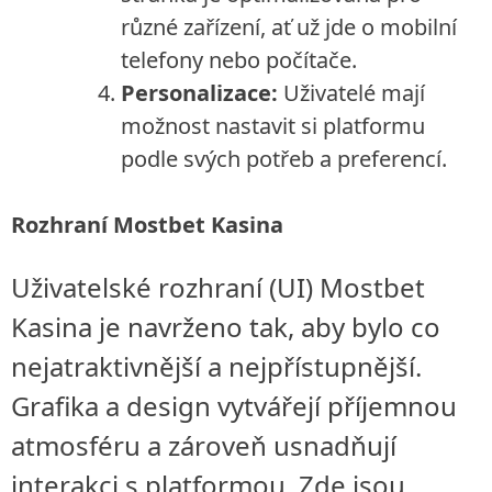
různé zařízení, ať už jde o mobilní
telefony nebo počítače.
Personalizace:
Uživatelé mají
možnost nastavit si platformu
podle svých potřeb a preferencí.
Rozhraní Mostbet Kasina
Uživatelské rozhraní (UI) Mostbet
Kasina je navrženo tak, aby bylo co
nejatraktivnější a nejpřístupnější.
Grafika a design vytvářejí příjemnou
atmosféru a zároveň usnadňují
interakci s platformou. Zde jsou