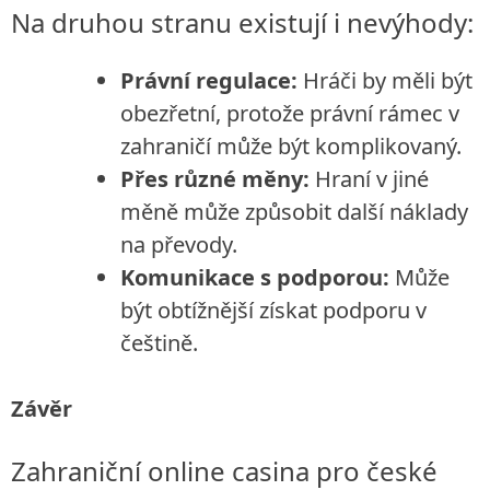
Na druhou stranu existují i nevýhody:
Právní regulace:
Hráči by měli být
obezřetní, protože právní rámec v
zahraničí může být komplikovaný.
Přes různé měny:
Hraní v jiné
měně může způsobit další náklady
na převody.
Komunikace s podporou:
Může
být obtížnější získat podporu v
češtině.
Závěr
Zahraniční online casina pro české