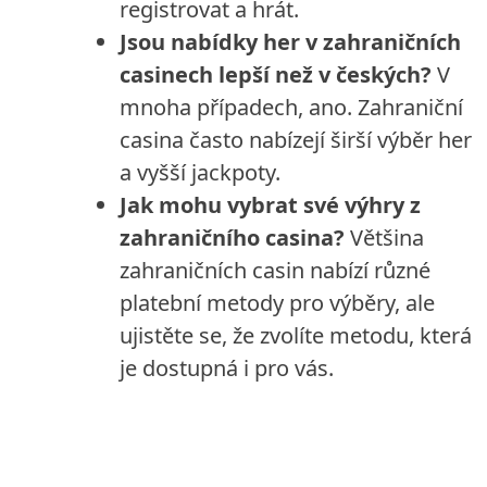
registrovat a hrát.
Jsou nabídky her v zahraničních
casinech lepší než v českých?
V
mnoha případech, ano. Zahraniční
casina často nabízejí širší výběr her
a vyšší jackpoty.
Jak mohu vybrat své výhry z
zahraničního casina?
Většina
zahraničních casin nabízí různé
platební metody pro výběry, ale
ujistěte se, že zvolíte metodu, která
je dostupná i pro vás.