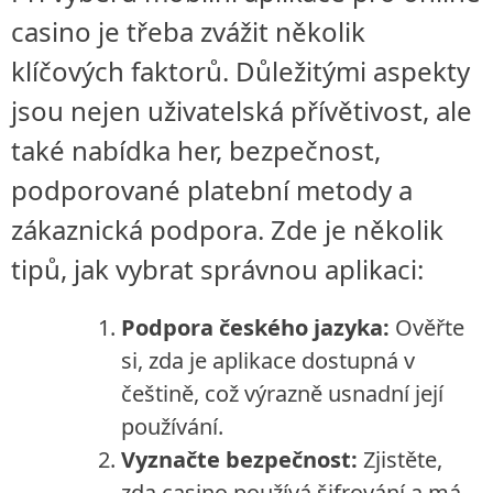
casino je třeba zvážit několik
klíčových faktorů. Důležitými aspekty
jsou nejen uživatelská přívětivost, ale
také nabídka her, bezpečnost,
podporované platební metody a
zákaznická podpora. Zde je několik
tipů, jak vybrat správnou aplikaci:
Podpora českého jazyka:
Ověřte
si, zda je aplikace dostupná v
češtině, což výrazně usnadní její
používání.
Vyznačte bezpečnost:
Zjistěte,
zda casino používá šifrování a má