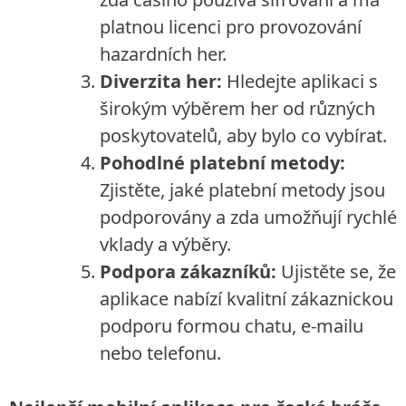
platnou licenci pro provozování
hazardních her.
Diverzita her:
Hledejte aplikaci s
širokým výběrem her od různých
poskytovatelů, aby bylo co vybírat.
Pohodlné platební metody:
Zjistěte, jaké platební metody jsou
podporovány a zda umožňují rychlé
vklady a výběry.
Podpora zákazníků:
Ujistěte se, že
aplikace nabízí kvalitní zákaznickou
podporu formou chatu, e-mailu
nebo telefonu.