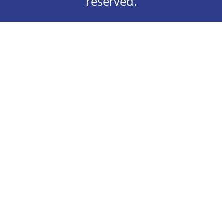
reserved.