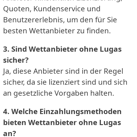
Quoten, Kundenservice und
Benutzererlebnis, um den für Sie
besten Wettanbieter zu finden.
3. Sind Wettanbieter ohne Lugas
sicher?
Ja, diese Anbieter sind in der Regel
sicher, da sie lizenziert sind und sich
an gesetzliche Vorgaben halten.
4. Welche Einzahlungsmethoden
bieten Wettanbieter ohne Lugas
an?