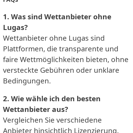
1. Was sind Wettanbieter ohne
Lugas?
Wettanbieter ohne Lugas sind
Plattformen, die transparente und
faire Wettmöglichkeiten bieten, ohne
versteckte Gebühren oder unklare
Bedingungen.
2. Wie wähle ich den besten
Wettanbieter aus?
Vergleichen Sie verschiedene
Anbieter hinsichtlich Lizenzierung,