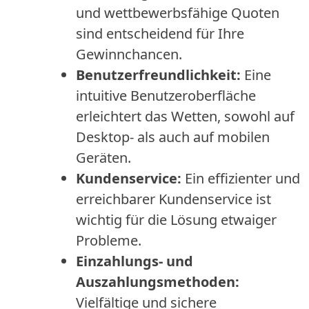
und wettbewerbsfähige Quoten
sind entscheidend für Ihre
Gewinnchancen.
Benutzerfreundlichkeit:
Eine
intuitive Benutzeroberfläche
erleichtert das Wetten, sowohl auf
Desktop- als auch auf mobilen
Geräten.
Kundenservice:
Ein effizienter und
erreichbarer Kundenservice ist
wichtig für die Lösung etwaiger
Probleme.
Einzahlungs- und
Auszahlungsmethoden:
Vielfältige und sichere