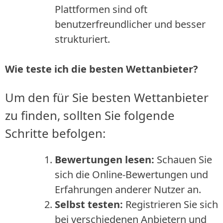
Plattformen sind oft
benutzerfreundlicher und besser
strukturiert.
Wie teste ich die besten Wettanbieter?
Um den für Sie besten Wettanbieter
zu finden, sollten Sie folgende
Schritte befolgen:
Bewertungen lesen:
Schauen Sie
sich die Online-Bewertungen und
Erfahrungen anderer Nutzer an.
Selbst testen:
Registrieren Sie sich
bei verschiedenen Anbietern und