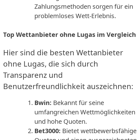
Zahlungsmethoden sorgen für ein
problemloses Wett-Erlebnis.
Top Wettanbieter ohne Lugas im Vergleich
Hier sind die besten Wettanbieter
ohne Lugas, die sich durch
Transparenz und
Benutzerfreundlichkeit auszeichnen:
Bwin:
Bekannt für seine
umfangreichen Wettmöglichkeiten
und hohe Quoten.
Bet3000:
Bietet wettbewerbsfähige