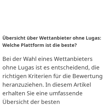
Übersicht über Wettanbieter ohne Lugas:
Welche Plattform ist die beste?
Bei der Wahl eines Wettanbieters
ohne Lugas ist es entscheidend, die
richtigen Kriterien für die Bewertung
heranzuziehen. In diesem Artikel
erhalten Sie eine umfassende
Übersicht der besten