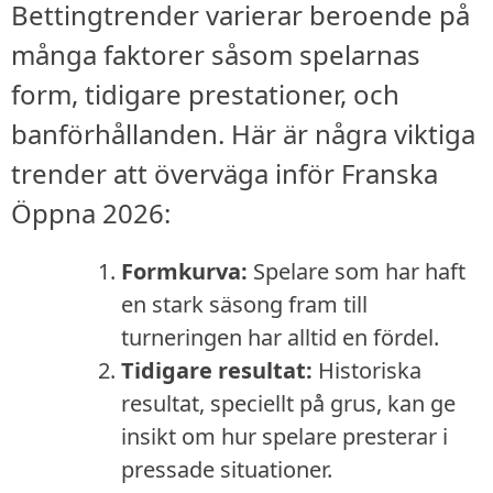
Bettingtrender varierar beroende på
många faktorer såsom spelarnas
form, tidigare prestationer, och
banförhållanden. Här är några viktiga
trender att överväga inför Franska
Öppna 2026:
Formkurva:
Spelare som har haft
en stark säsong fram till
turneringen har alltid en fördel.
Tidigare resultat:
Historiska
resultat, speciellt på grus, kan ge
insikt om hur spelare presterar i
pressade situationer.