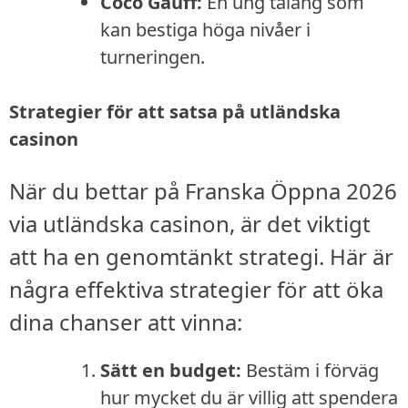
Coco Gauff:
En ung talang som
kan bestiga höga nivåer i
turneringen.
Strategier för att satsa på utländska
casinon
När du bettar på Franska Öppna 2026
via utländska casinon, är det viktigt
att ha en genomtänkt strategi. Här är
några effektiva strategier för att öka
dina chanser att vinna:
Sätt en budget:
Bestäm i förväg
hur mycket du är villig att spendera