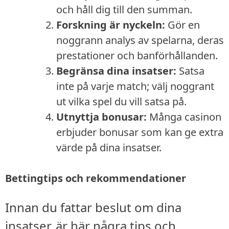
och håll dig till den summan.
Forskning är nyckeln:
Gör en
noggrann analys av spelarna, deras
prestationer och banförhållanden.
Begränsa dina insatser:
Satsa
inte på varje match; välj noggrant
ut vilka spel du vill satsa på.
Utnyttja bonusar:
Många casinon
erbjuder bonusar som kan ge extra
värde på dina insatser.
Bettingtips och rekommendationer
Innan du fattar beslut om dina
insatser, är här några tips och