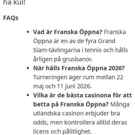
ha kul!
FAQs
Vad är Franska Öppna?
Franska
Öppna är en av de fyra Grand
Slam-tävlingarna i tennis och hålls
årligen på grusbanor.
När hålls Franska Öppna 2026?
Turneringen äger rum mellan 22
maj och 11 juni 2026.
Vilka är de bästa casinona för att
betta på Franska Öppna?
Många
utländska casinon erbjuder bra
odds, men kontrollera alltid deras
licens och pålitlighet.