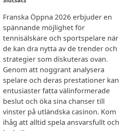
Slutsats
Franska Öppna 2026 erbjuder en
spännande möjlighet för
tennisälskare och sportspelare när
de kan dra nytta av de trender och
strategier som diskuteras ovan.
Genom att noggrant analysera
spelare och deras prestationer kan
entusiaster fatta välinformerade
beslut och öka sina chanser till
vinster på utländska casinon. Kom
ihåg att alltid spela ansvarsfullt och