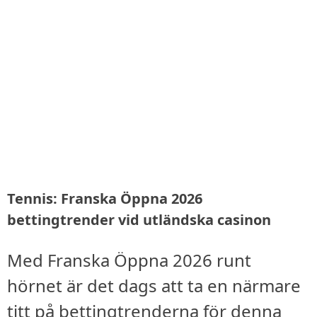
Tennis: Franska Öppna 2026
bettingtrender vid utländska casinon
Med Franska Öppna 2026 runt
hörnet är det dags att ta en närmare
titt på bettingtrenderna för denna