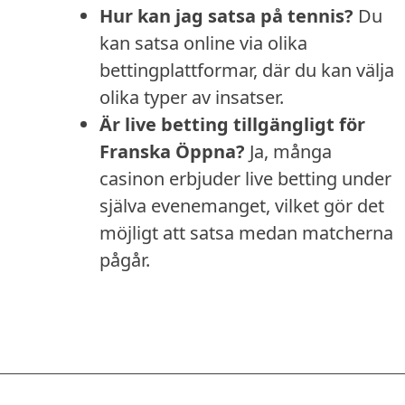
Hur kan jag satsa på tennis?
Du
kan satsa online via olika
bettingplattformar, där du kan välja
olika typer av insatser.
Är live betting tillgängligt för
Franska Öppna?
Ja, många
casinon erbjuder live betting under
själva evenemanget, vilket gör det
möjligt att satsa medan matcherna
pågår.