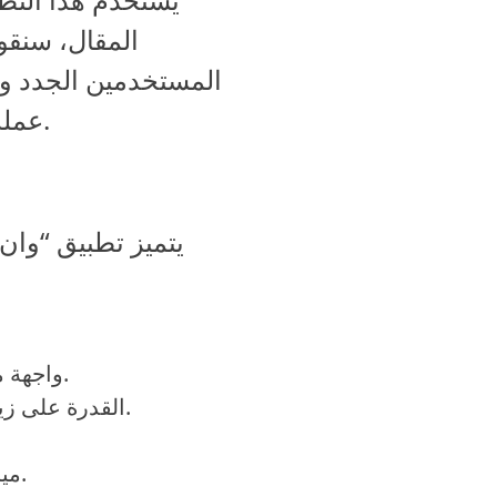
المقال، سنقو
المستخدمين الجدد وا
عمله وأبرز مميزاته، بالإضافة إلى بعض العيوب التي قد تواجه المستخدمين.
يتميز تطبيق “وان 
واجهة مستخدم بسيطة وسهلة الاستخدام، مما يسهل على الجميع التعامل معها.
القدرة على زيادة سرعة التطبيقات عبر إغلاق التطبيقات الخلفية التي تستهلك الموارد.
ميزة التخزين السحابي التي تتيح حفظ الملفات والوصول إليها من أي جهاز.