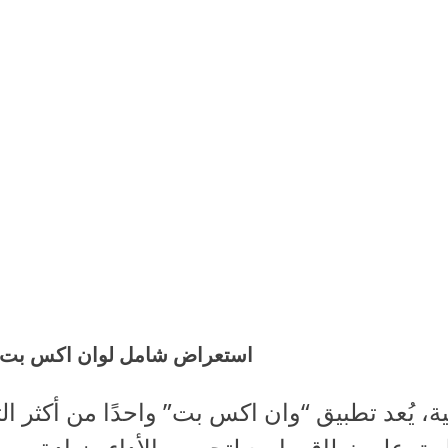
استعراض شامل لوان اكس بت لل
ة، يُعد تطبيق “وان اكس بت” واحدًا من أكثر ال
بيق على نطاق واسع لتحسين الأداء وزيادة سرع