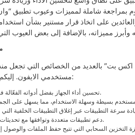
م بمراجعة شاملة لمميزات وعيوب تطبيق “وا
لعائدين على اتخاذ قرار مستنير بشأن استخدام
م
اكس بت” بالعديد من الخصائص التي تجعل منه خي
مستخدمي الايفون. إليكم بعض المميزات البارزة:
تحسين أداء الجهاز بفضل أدواته الفعّالة في إدارة الذاكرة.
دعم تطبيقات متعددة وتوافقها مع تحديثات النظام الجديدة.