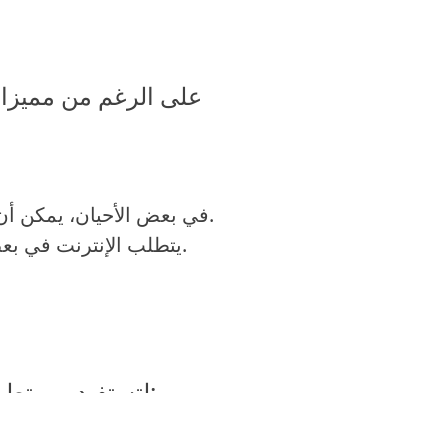
على الرغم من مميزات
في بعض الأحيان، يمكن أن تتسبب إعداداته في إغلاق بعض التطبيقات الضرورية بشكل غير متوقع.
يتطلب الإنترنت في بعض الوظائف للعمل بشكل كامل، مما قد يكون عائقًا لبعض المستخدمين.
لتستفيد من تطبيق “وان اكس بت” بأقصى درجة، يجب اتباع مجموعة من النصائح، منها: