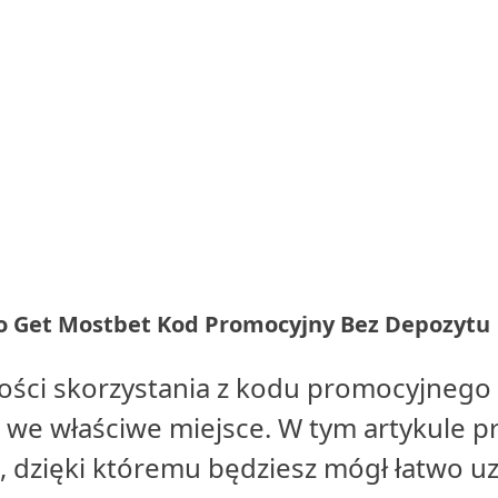
to Get Mostbet Kod Promocyjny Bez Depozytu
wości skorzystania z kodu promocyjneg
eś we właściwe miejsce. W tym artykule 
 dzięki któremu będziesz mógł łatwo u