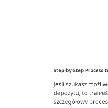
Step-by-Step Process 
Jeśli szukasz możli
depozytu, to trafił
szczegółowy proces,