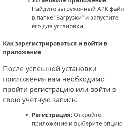
Установите приложение:
Найдите загруженный APK файл
в папке “Загрузки” и запустите
его для установки.
Как зарегистрироваться и войти в
приложение
После успешной установки
приложения вам необходимо
пройти регистрацию или войти в
свою учетную запись:
Регистрация:
Откройте
приложение и выберите опцию