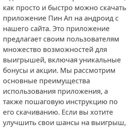
как просто и быстро можно скачать
приложение Пин Ап на андроид с
нашего сайта. Это приложение
предлагает своим пользователям
множество возможностей для
выигрышей, включая уникальные
бонусы и акции. Мы рассмотрим
основные преимущества
использования приложения, а
также пошаговую инструкцию по
его скачиванию. Если вы хотите
улучшить свои шансы на выигрыш,