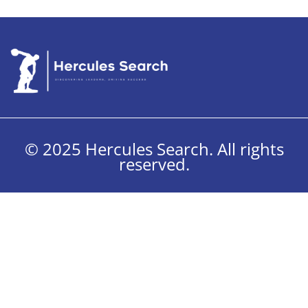
© 2025 Hercules Search. All rights
reserved.