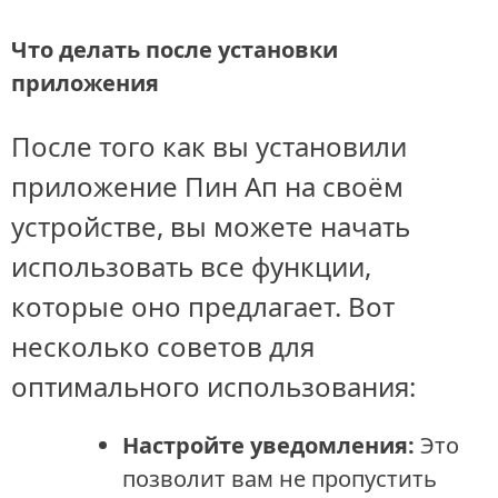
Что делать после установки
приложения
После того как вы установили
приложение Пин Ап на своём
устройстве, вы можете начать
использовать все функции,
которые оно предлагает. Вот
несколько советов для
оптимального использования:
Настройте уведомления:
Это
позволит вам не пропустить