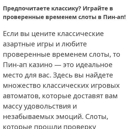
Предпочитаете классику? Играйте в
проверенные временем слоты в Пин-ап!
Если вы цените классические
азартные игры и любите
проверенные временем слоты, то
Пин-ап казино — это идеальное
место для вас. Здесь вы найдете
множество классических игровых
автоматов, которые доставят вам
массу удовольствия и
незабываемых эмоций. Слоты,
которые прошли проверку