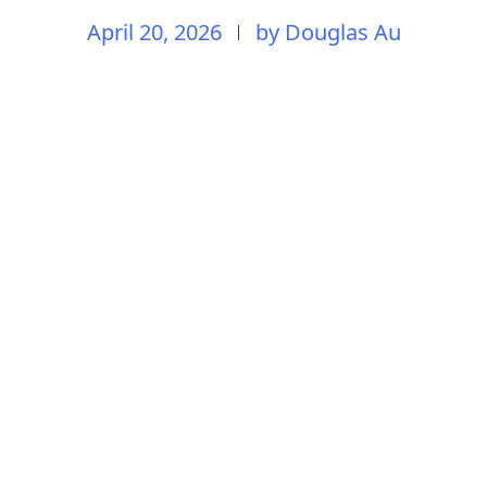
April 20, 2026
by
Douglas Au