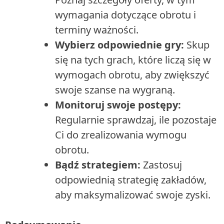
wymagania dotyczące obrotu i
terminy ważności.
Wybierz odpowiednie gry:
Skup
się na tych grach, które liczą się w
wymogach obrotu, aby zwiększyć
swoje szanse na wygraną.
Monitoruj swoje postępy:
Regularnie sprawdzaj, ile pozostaje
Ci do zrealizowania wymogu
obrotu.
Bądź strategiem:
Zastosuj
odpowiednią strategię zakładów,
aby maksymalizować swoje zyski.