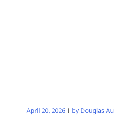
April 20, 2026
by
Douglas Au