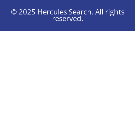
© 2025 Hercules Search. All rights
reserved.