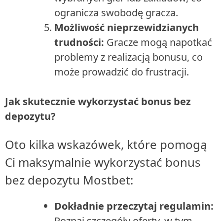
ogranicza swobodę gracza.
Możliwość nieprzewidzianych
trudności:
Gracze mogą napotkać
problemy z realizacją bonusu, co
może prowadzić do frustracji.
Jak skutecznie wykorzystać bonus bez
depozytu?
Oto kilka wskazówek, które pomogą
Ci maksymalnie wykorzystać bonus
bez depozytu Mostbet:
Dokładnie przeczytaj regulamin:
Poznaj szczegóły oferty, w tym