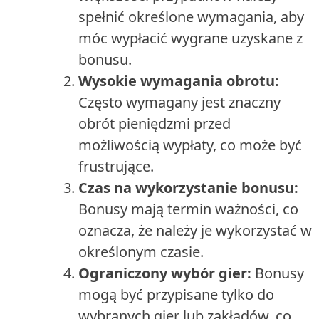
spełnić określone wymagania, aby
móc wypłacić wygrane uzyskane z
bonusu.
Wysokie wymagania obrotu:
Często wymagany jest znaczny
obrót pieniędzmi przed
możliwością wypłaty, co może być
frustrujące.
Czas na wykorzystanie bonusu:
Bonusy mają termin ważności, co
oznacza, że należy je wykorzystać w
określonym czasie.
Ograniczony wybór gier:
Bonusy
mogą być przypisane tylko do
wybranych gier lub zakładów, co