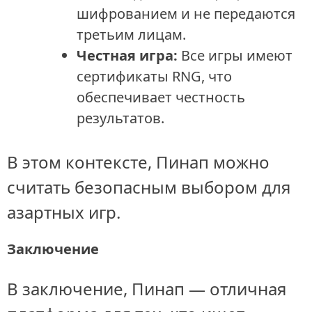
шифрованием и не передаются
третьим лицам.
Честная игра:
Все игры имеют
сертификаты RNG, что
обеспечивает честность
результатов.
В этом контексте, Пинап можно
считать безопасным выбором для
азартных игр.
Заключение
В заключение, Пинап — отличная