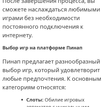
После завершения процесса, вы
сможете наслаждаться любимыми
играми без необходимости
постоянного подключения к
интернету.
Выбор игр на платформе Пинап
Пинап предлагает разнообразный
выбор игр, который удовлетворит
любые предпочтения. К основным
категориям относятся:
Слоты:
Обилие игровых
автоматов с уникальными