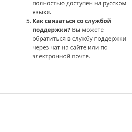
полностью доступен на русском
языке.
Как связаться со службой
поддержки?
Вы можете
обратиться в службу поддержки
через чат на сайте или по
электронной почте.