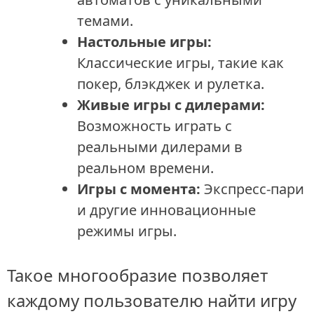
темами.
Настольные игры:
Классические игры, такие как
покер, блэкджек и рулетка.
Живые игры с дилерами:
Возможность играть с
реальными дилерами в
реальном времени.
Игры с момента:
Экспресс-пари
и другие инновационные
режимы игры.
Такое многообразие позволяет
каждому пользователю найти игру