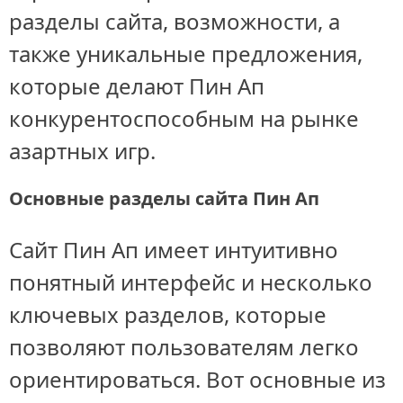
разделы сайта, возможности, а
также уникальные предложения,
которые делают Пин Ап
конкурентоспособным на рынке
азартных игр.
Основные разделы сайта Пин Ап
Сайт Пин Ап имеет интуитивно
понятный интерфейс и несколько
ключевых разделов, которые
позволяют пользователям легко
ориентироваться. Вот основные из