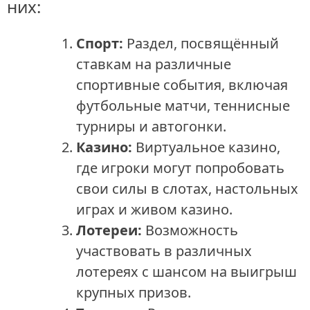
них:
Спорт:
Раздел, посвящённый
ставкам на различные
спортивные события, включая
футбольные матчи, теннисные
турниры и автогонки.
Казино:
Виртуальное казино,
где игроки могут попробовать
свои силы в слотах, настольных
играх и живом казино.
Лотереи:
Возможность
участвовать в различных
лотереях с шансом на выигрыш
крупных призов.