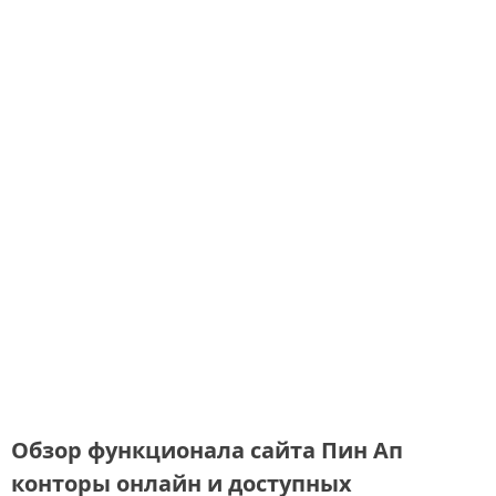
Обзор функционала сайта Пин Ап
конторы онлайн и доступных