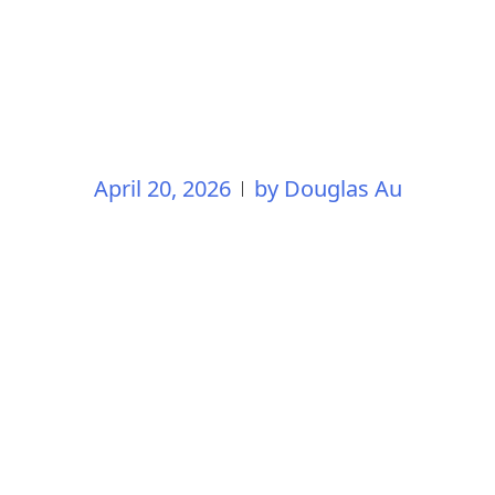
April 20, 2026
by
Douglas Au