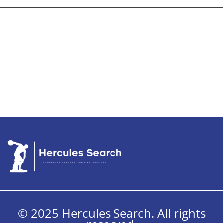
© 2025 Hercules Search. All rights