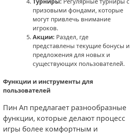
Турниры:
Регулярные турниры с
призовыми фондами, которые
могут привлечь внимание
игроков.
Акции:
Раздел, где
представлены текущие бонусы и
предложения для новых и
существующих пользователей.
Функции и инструменты для
пользователей
Пин Ап предлагает разнообразные
функции, которые делают процесс
игры более комфортным и