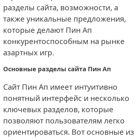
разделы сайта, возможности, а
также уникальные предложения,
которые делают Пин Ап
конкурентоспособным на рынке
азартных игр.
Основные разделы сайта Пин Ап
Сайт Пин Ап имеет интуитивно
понятный интерфейс и несколько
ключевых разделов, которые
позволяют пользователям легко
ориентироваться. Вот основные из