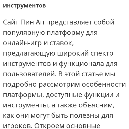
инструментов
Сайт Пин Ап представляет собой
популярную платформу для
онлайн-игр и ставок,
предлагающую широкий спектр
инструментов и функционала для
пользователей. В этой статье мы
подробно рассмотрим особенности
платформы, доступные функции и
инструменты, а также объясним,
как они могут быть полезны для
игроков. Откроем основные