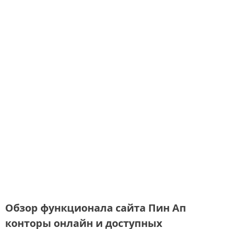
Обзор функционала сайта Пин Ап
конторы онлайн и доступных