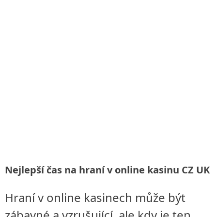
Nejlepší čas na hraní v online kasinu CZ UK
Hraní v online kasinech může být
zábavné a vzrušující, ale kdy je ten