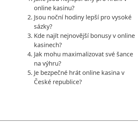
online kasinu?
Jsou noční hodiny lepší pro vysoké
sázky?
Kde najít nejnovější bonusy v online
kasinech?
Jak mohu maximalizovat své šance
na výhru?
Je bezpečné hrát online kasina v
České republice?