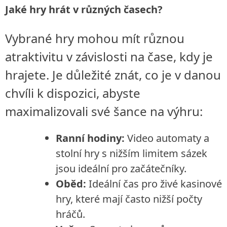
Jaké hry hrát v různých časech?
Vybrané hry mohou mít různou
atraktivitu v závislosti na čase, kdy je
hrajete. Je důležité znát, co je v danou
chvíli k dispozici, abyste
maximalizovali své šance na výhru:
Ranní hodiny:
Video automaty a
stolní hry s nižším limitem sázek
jsou ideální pro začátečníky.
Oběd:
Ideální čas pro živé kasinové
hry, které mají často nižší počty
hráčů.