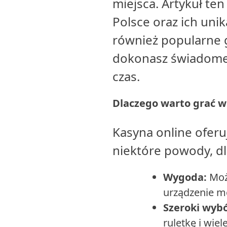
miejsca. Artykuł te
Polsce oraz ich uni
również popularne g
dokonasz świadomego
czas.
Dlaczego warto grać w
Kasyna online oferuj
niektóre powody, dl
Wygoda:
Może
urządzenie m
Szeroki wybó
ruletkę i wiel