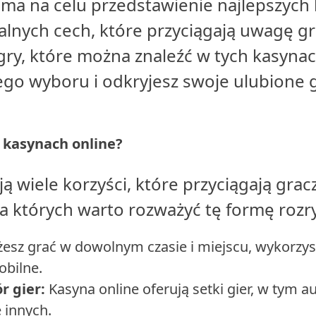
n ma na celu przedstawienie najlepszych
kalnych cech, które przyciągają uwagę g
ry, które można znaleźć w tych kasynach
 wyboru i odkryjesz swoje ulubione gr
 kasynach online?
ą wiele korzyści, które przyciągają gracz
a których warto rozważyć tę formę rozr
sz grać w dowolnym czasie i miejscu, wykorzys
obilne.
r gier:
Kasyna online oferują setki gier, w tym a
e innych.