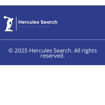
© 2025 Hercules Search. All rights
reserved.