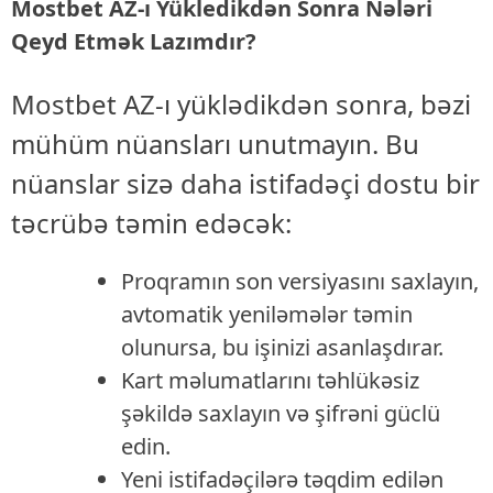
Mostbet AZ-ı Yükledikdən Sonra Nələri
Qeyd Etmək Lazımdır?
Mostbet AZ-ı yüklədikdən sonra, bəzi
mühüm nüansları unutmayın. Bu
nüanslar sizə daha istifadəçi dostu bir
təcrübə təmin edəcək:
Proqramın son versiyasını saxlayın,
avtomatik yeniləmələr təmin
olunursa, bu işinizi asanlaşdırar.
Kart məlumatlarını təhlükəsiz
şəkildə saxlayın və şifrəni güclü
edin.
Yeni istifadəçilərə təqdim edilən