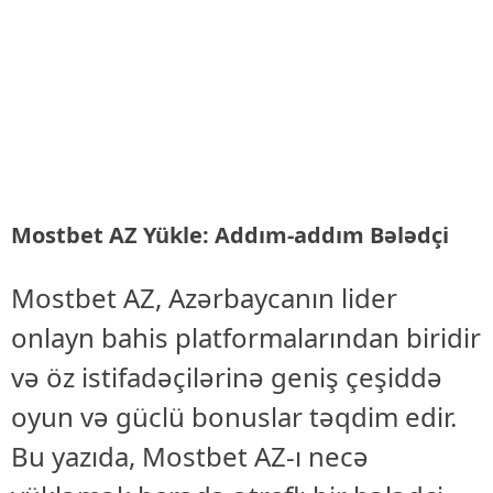
Mostbet AZ Yükle: Addım-addım Bələdçi
Mostbet AZ, Azərbaycanın lider
onlayn bahis platformalarından biridir
və öz istifadəçilərinə geniş çeşiddə
oyun və güclü bonuslar təqdim edir.
Bu yazıda, Mostbet AZ-ı necə