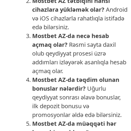
Mostbet AZ tətbiqini hansı
cihazlara yükləmək olar?
Android
və iOS cihazlarla rahatlıqla istifadə
edə bilərsiniz.
Mostbet AZ-da necə hesab
açmaq olar?
Rəsmi sayta daxil
olub qeydiyyat prosesi üzrə
addımları izləyərək asanlıqla hesab
açmaq olar.
Mostbet AZ-da təqdim olunan
bonuslar nələrdir?
Uğurlu
qeydiyyat sonrası əlavə bonuslar,
ilk depozit bonusu və
promosyonlar əldə edə bilərsiniz.
Mostbet AZ-da müəqqəti hər