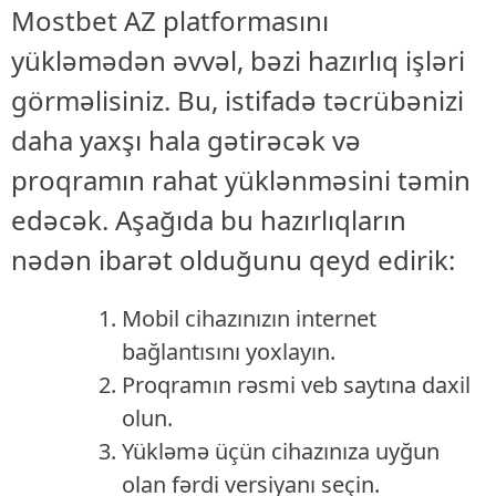
Mostbet AZ platformasını
yükləmədən əvvəl, bəzi hazırlıq işləri
görməlisiniz. Bu, istifadə təcrübənizi
daha yaxşı hala gətirəcək və
proqramın rahat yüklənməsini təmin
edəcək. Aşağıda bu hazırlıqların
nədən ibarət olduğunu qeyd edirik:
Mobil cihazınızın internet
bağlantısını yoxlayın.
Proqramın rəsmi veb saytına daxil
olun.
Yükləmə üçün cihazınıza uyğun
olan fərdi versiyanı seçin.