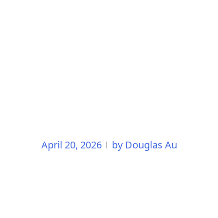
April 20, 2026
by
Douglas Au