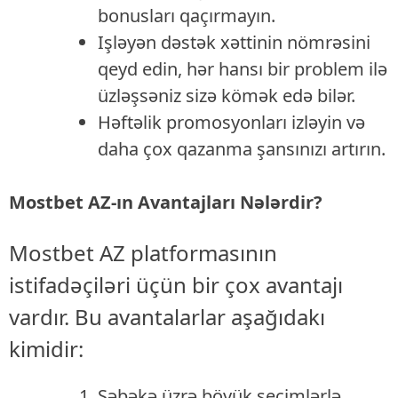
bonusları qaçırmayın.
Işləyən dəstək xəttinin nömrəsini
qeyd edin, hər hansı bir problem ilə
üzləşsəniz sizə kömək edə bilər.
Həftəlik promosyonları izləyin və
daha çox qazanma şansınızı artırın.
Mostbet AZ-ın Avantajları Nələrdir?
Mostbet AZ platformasının
istifadəçiləri üçün bir çox avantajı
vardır. Bu avantalarlar aşağıdakı
kimidir:
Şəbəkə üzrə böyük seçimlərlə