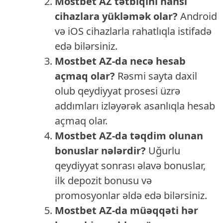
Mostbet AZ tətbiqini hansı
cihazlara yükləmək olar?
Android
və iOS cihazlarla rahatlıqla istifadə
edə bilərsiniz.
Mostbet AZ-da necə hesab
açmaq olar?
Rəsmi sayta daxil
olub qeydiyyat prosesi üzrə
addımları izləyərək asanlıqla hesab
açmaq olar.
Mostbet AZ-da təqdim olunan
bonuslar nələrdir?
Uğurlu
qeydiyyat sonrası əlavə bonuslar,
ilk depozit bonusu və
promosyonlar əldə edə bilərsiniz.
Mostbet AZ-da müəqqəti hər