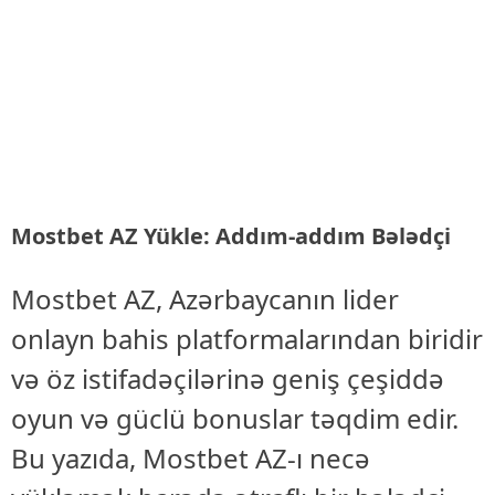
Mostbet AZ Yükle: Addım-addım Bələdçi
Mostbet AZ, Azərbaycanın lider
onlayn bahis platformalarından biridir
və öz istifadəçilərinə geniş çeşiddə
oyun və güclü bonuslar təqdim edir.
Bu yazıda, Mostbet AZ-ı necə