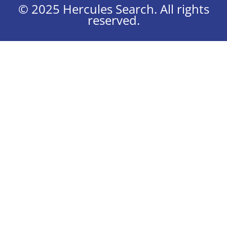
© 2025 Hercules Search. All rights
reserved.