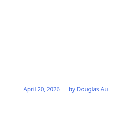
April 20, 2026
by
Douglas Au