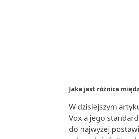
Jaka jest różnica mię
W dzisiejszym artyk
Vox a jego standard
do najwyżej postawi