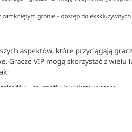
 zamkniętym gronie – dostęp do ekskluzywnych i
szych aspektów, które przyciągają grac
we. Gracze VIP mogą skorzystać z wielu
ak:
y zakładów – co umożliwia większe wygrane.
sy – bardziej atrakcyjne oferty, które nie są dost
ch.
ack – zwrot części utraconych środków, co stan