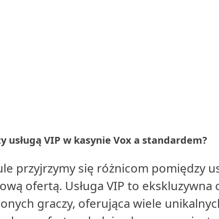
dzy usługą VIP w kasynie Vox a standardem?
ule przyjrzymy się różnicom pomiędzy u
ową ofertą. Usługa VIP to ekskluzywna 
onych graczy, oferująca wiele unikalnyc