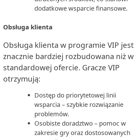
dodatkowe wsparcie finansowe.
Obsługa klienta
Obsługa klienta w programie VIP jest
znacznie bardziej rozbudowana niż w
standardowej ofercie. Gracze VIP
otrzymują:
Dostęp do priorytetowej linii
wsparcia – szybkie rozwiązanie
problemów.
Osobiste doradztwo – pomoc w
zakresie gry oraz dostosowanych