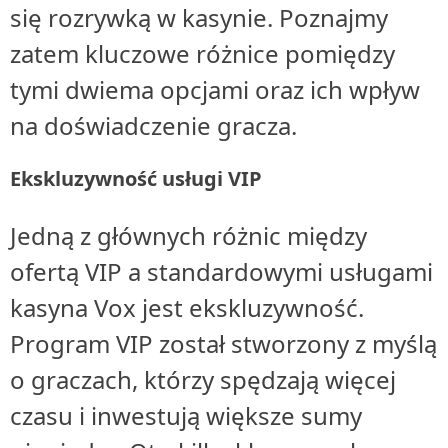
się rozrywką w kasynie. Poznajmy
zatem kluczowe różnice pomiędzy
tymi dwiema opcjami oraz ich wpływ
na doświadczenie gracza.
Ekskluzywność usługi VIP
Jedną z głównych różnic między
ofertą VIP a standardowymi usługami
kasyna Vox jest ekskluzywność.
Program VIP został stworzony z myślą
o graczach, którzy spędzają więcej
czasu i inwestują większe sumy