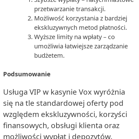
przetwarzanie transakcji.
Możliwość korzystania z bardziej
ekskluzywnych metod płatności.
Wyższe limity na wpłaty – co
umożliwia łatwiejsze zarządzanie
budżetem.
Podsumowanie
Usługa VIP w kasynie Vox wyróżnia
się na tle standardowej oferty pod
względem ekskluzywności, korzyści
finansowych, obsługi klienta oraz
możliwości wypłat i depozytów.