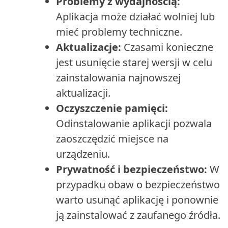
Problemy z wydajnością:
Aplikacja może działać wolniej lub
mieć problemy techniczne.
Aktualizacje:
Czasami konieczne
jest usunięcie starej wersji w celu
zainstalowania najnowszej
aktualizacji.
Oczyszczenie pamięci:
Odinstalowanie aplikacji pozwala
zaoszczędzić miejsce na
urządzeniu.
Prywatność i bezpieczeństwo:
W
przypadku obaw o bezpieczeństwo
warto usunąć aplikację i ponownie
ją zainstalować z zaufanego źródła.