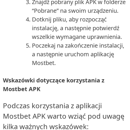
Znajdź pobrany plik APK w folderze
“Pobrane” na swoim urządzeniu.
Dotknij pliku, aby rozpocząć
instalację, a następnie potwierdź
wszelkie wymagane uprawnienia.
Poczekaj na zakończenie instalacji,
a następnie uruchom aplikację
Mostbet.
Wskazówki dotyczące korzystania z
Mostbet APK
Podczas korzystania z aplikacji
Mostbet APK warto wziąć pod uwagę
kilka ważnych wskazówek: