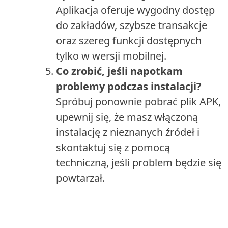
Aplikacja oferuje wygodny dostęp
do zakładów, szybsze transakcje
oraz szereg funkcji dostępnych
tylko w wersji mobilnej.
Co zrobić, jeśli napotkam
problemy podczas instalacji?
Spróbuj ponownie pobrać plik APK,
upewnij się, że masz włączoną
instalację z nieznanych źródeł i
skontaktuj się z pomocą
techniczną, jeśli problem będzie się
powtarzał.