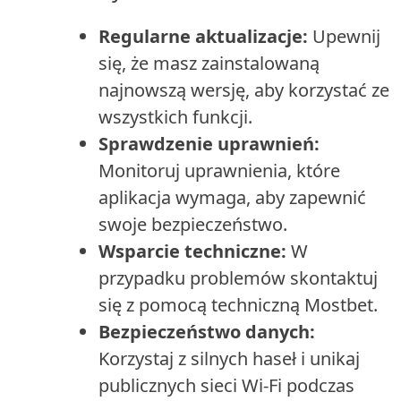
Regularne aktualizacje:
Upewnij
się, że masz zainstalowaną
najnowszą wersję, aby korzystać ze
wszystkich funkcji.
Sprawdzenie uprawnień:
Monitoruj uprawnienia, które
aplikacja wymaga, aby zapewnić
swoje bezpieczeństwo.
Wsparcie techniczne:
W
przypadku problemów skontaktuj
się z pomocą techniczną Mostbet.
Bezpieczeństwo danych:
Korzystaj z silnych haseł i unikaj
publicznych sieci Wi-Fi podczas