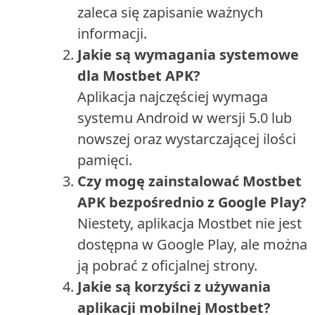
zaleca się zapisanie ważnych
informacji.
Jakie są wymagania systemowe
dla Mostbet APK?
Aplikacja najczęściej wymaga
systemu Android w wersji 5.0 lub
nowszej oraz wystarczającej ilości
pamięci.
Czy mogę zainstalować Mostbet
APK bezpośrednio z Google Play?
Niestety, aplikacja Mostbet nie jest
dostępna w Google Play, ale można
ją pobrać z oficjalnej strony.
Jakie są korzyści z używania
aplikacji mobilnej Mostbet?