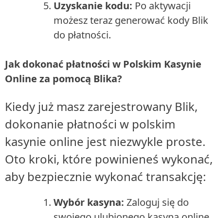
Uzyskanie kodu:
Po aktywacji
możesz teraz generować kody Blik
do płatności.
Jak dokonać płatności w Polskim Kasynie
Online za pomocą Blika?
Kiedy już masz zarejestrowany Blik,
dokonanie płatności w polskim
kasynie online jest niezwykle proste.
Oto kroki, które powinieneś wykonać,
aby bezpiecznie wykonać transakcję:
Wybór kasyna:
Zaloguj się do
swojego ulubionego kasyna online,