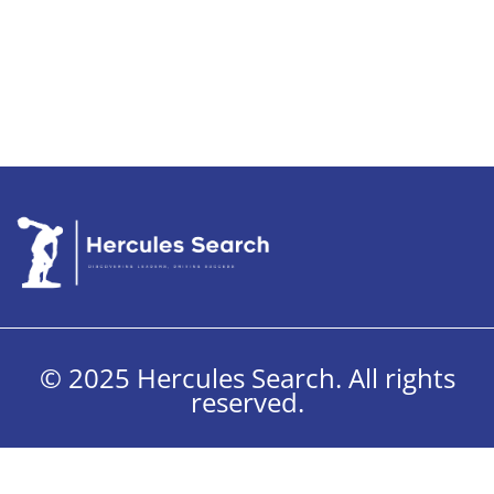
© 2025 Hercules Search. All rights
reserved.