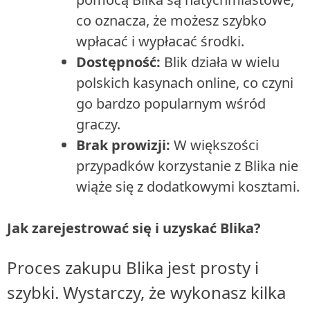
co oznacza, że możesz szybko
wpłacać i wypłacać środki.
Dostępność:
Blik działa w wielu
polskich kasynach online, co czyni
go bardzo popularnym wśród
graczy.
Brak prowizji:
W większości
przypadków korzystanie z Blika nie
wiąże się z dodatkowymi kosztami.
Jak zarejestrować się i uzyskać Blika?
Proces zakupu Blika jest prosty i
szybki. Wystarczy, że wykonasz kilka