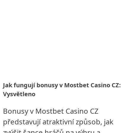
Jak fungují bonusy v Mostbet Casino CZ:
Vysvětleno
Bonusy v Mostbet Casino CZ
představují atraktivní způsob, jak
zvýšit šance hráčů na výhru a