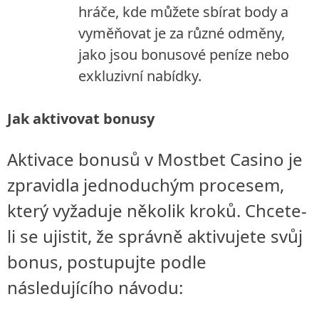
hráče, kde můžete sbírat body a
vyměňovat je za různé odměny,
jako jsou bonusové peníze nebo
exkluzivní nabídky.
Jak aktivovat bonusy
Aktivace bonusů v Mostbet Casino je
zpravidla jednoduchým procesem,
který vyžaduje několik kroků. Chcete-
li se ujistit, že správně aktivujete svůj
bonus, postupujte podle
následujícího návodu: