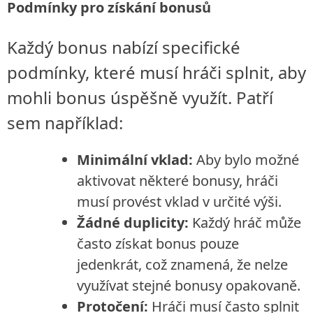
Podmínky pro získání bonusů
Každý bonus nabízí specifické
podmínky, které musí hráči splnit, aby
mohli bonus úspěšně využít. Patří
sem například:
Minimální vklad:
Aby bylo možné
aktivovat některé bonusy, hráči
musí provést vklad v určité výši.
Žádné duplicity:
Každý hráč může
často získat bonus pouze
jedenkrát, což znamená, že nelze
využívat stejné bonusy opakovaně.
Protočení:
Hráči musí často splnit