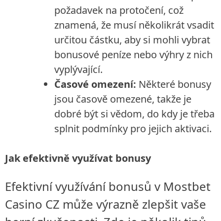
požadavek na protočení, což
znamená, že musí několikrát vsadit
určitou částku, aby si mohli vybrat
bonusové peníze nebo výhry z nich
vyplývající.
Časové omezení:
Některé bonusy
jsou časově omezené, takže je
dobré být si vědom, do kdy je třeba
splnit podmínky pro jejich aktivaci.
Jak efektivně využívat bonusy
Efektivní využívání bonusů v Mostbet
Casino CZ může výrazně zlepšit vaše