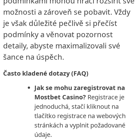
podmínkami mohou hráči rozšířit své
možnosti a zároveň se pobavit. Vždy
je však důležité pečlivě si přečíst
podmínky a věnovat pozornost
detaily, abyste maximalizovali své
šance na úspěch.
Často kladené dotazy (FAQ)
Jak se mohu zaregistrovat na
Mostbet Casino?
Registrace je
jednoduchá, stačí kliknout na
tlačítko registrace na webových
stránkách a vyplnit požadované
údaje.