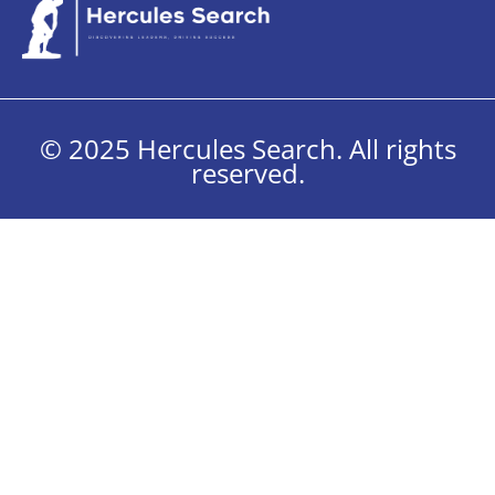
© 2025 Hercules Search. All rights
reserved.