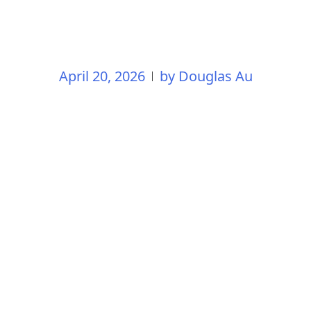
April 20, 2026
by
Douglas Au