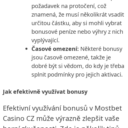
požadavek na protočení, což
znamená, že musí několikrát vsadit
určitou částku, aby si mohli vybrat
bonusové peníze nebo výhry z nich
vyplývající.
Časové omezení:
Některé bonusy
jsou časově omezené, takže je
dobré být si vědom, do kdy je třeba
splnit podmínky pro jejich aktivaci.
Jak efektivně využívat bonusy
Efektivní využívání bonusů v Mostbet
Casino CZ může výrazně zlepšit vaše