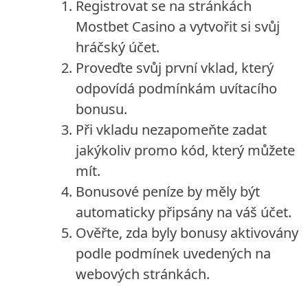
Registrovat se na stránkách
Mostbet Casino a vytvořit si svůj
hráčský účet.
Proveďte svůj první vklad, který
odpovídá podmínkám uvítacího
bonusu.
Při vkladu nezapomeňte zadat
jakýkoliv promo kód, který můžete
mít.
Bonusové peníze by měly být
automaticky připsány na váš účet.
Ověřte, zda byly bonusy aktivovány
podle podmínek uvedených na
webových stránkách.