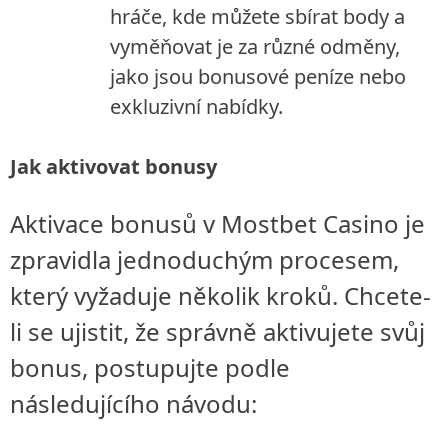
hráče, kde můžete sbírat body a
vyměňovat je za různé odměny,
jako jsou bonusové peníze nebo
exkluzivní nabídky.
Jak aktivovat bonusy
Aktivace bonusů v Mostbet Casino je
zpravidla jednoduchým procesem,
který vyžaduje několik kroků. Chcete-
li se ujistit, že správně aktivujete svůj
bonus, postupujte podle
následujícího návodu: