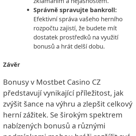
zklamáním a nejasnostem.
Správně spravujte bankroll:
Efektivní správa vašeho herního
rozpočtu zajistí, že budete mít
dostatek prostředků na využití
bonusů a hrát delší dobu.
Závěr
Bonusy v Mostbet Casino CZ
představují vynikající příležitost, jak
zvýšit šance na výhru a zlepšit celkový
herní zážitek. Se širokým spektrem
nabízených bonusů a různými