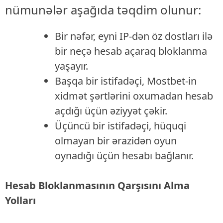
nümunələr aşağıda təqdim olunur:
Bir nəfər, eyni IP-dən öz dostları ilə
bir neçə hesab açaraq bloklanma
yaşayır.
Başqa bir istifadəçi, Mostbet-in
xidmət şərtlərini oxumadan hesab
açdığı üçün əziyyət çəkir.
Üçüncü bir istifadəçi, hüquqi
olmayan bir ərazidən oyun
oynadığı üçün hesabı bağlanır.
Hesab Bloklanmasının Qarşısını Alma
Yolları