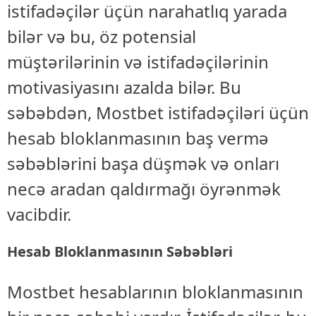
istifadəçilər üçün narahatlıq yarada
bilər və bu, öz potensial
müştərilərinin və istifadəçilərinin
motivasiyasını azalda bilər. Bu
səbəbdən, Mostbet istifadəçiləri üçün
hesab bloklanmasının baş vermə
səbəblərini başa düşmək və onları
necə aradan qaldırmağı öyrənmək
vacibdir.
Hesab Bloklanmasının Səbəbləri
Mostbet hesablarının bloklanmasının