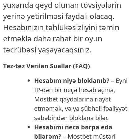
yuxarıda qeyd olunan tövsiyələrin
yerinə yetirilməsi faydalı olacaq.
Hesabınızın təhlükəsizliyini təmin
etməklə daha rahat bir oyun
təcrübəsi yaşayacaqsınız.
Tez-tez Verilən Suallar (FAQ)
Hesabım niyə bloklanıb?
– Eyni
IP-dən bir neçə hesab açma,
Mostbet qaydalarına riayət
etməmək, və ya şübhəli fəaliyyət
səbəbindən bloklana bilər.
Hesabımı necə bərpa edə
bilərəm?
– Mostbet müştəri