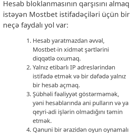
Hesab bloklanmasının qarşısını almaq
istəyən Mostbet istifadəçiləri üçün bir
neçə faydalı yol var:
Hesab yaratmazdan əvvəl,
Mostbet-in xidmət şərtlərini
diqqətlə oxumaq.
Yalnız etibarlı IP adreslərindən
istifadə etmək və bir dəfədə yalnız
bir hesab açmaq.
Şübhəli fəaliyyət göstərməmək,
yəni hesablarında ani pulların və ya
qeyri-adi işlərin olmadığını təmin
etmək.
Qanuni bir ərazidən oyun oynamalı