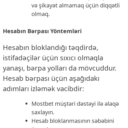
və şikayət almamaq üçün diqqətli
olmaq.
Hesabın Bərpası Yöntemləri
Hesabın bloklandığı təqdirdə,
istifadəçilər üçün sıxıcı olmaqla
yanaşı, bərpa yolları da mövcuddur.
Hesab bərpası üçün aşağıdakı
adımları izləmək vacibdir:
Mostbet müştəri dəstəyi ilə əlaqə
saxlayın.
Hesab bloklanmasının səbəbini