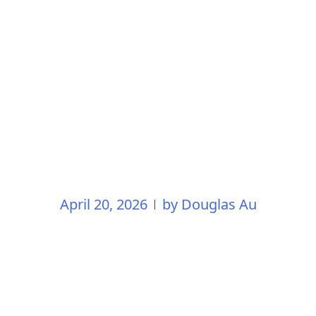
April 20, 2026
by
Douglas Au