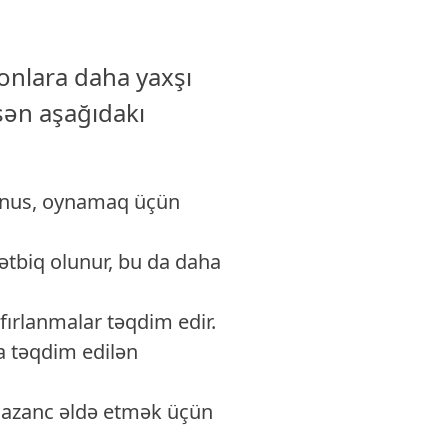
onlara daha yaxşı
sən aşağıdakı
bonus, oynamaq üçün
tətbiq olunur, bu da daha
fırlanmalar təqdim edir.
a təqdim edilən
qazanc əldə etmək üçün