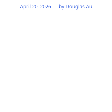
April 20, 2026
by
Douglas Au