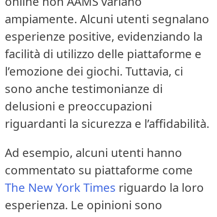
online non AAMS variano
ampiamente. Alcuni utenti segnalano
esperienze positive, evidenziando la
facilità di utilizzo delle piattaforme e
l’emozione dei giochi. Tuttavia, ci
sono anche testimonianze di
delusioni e preoccupazioni
riguardanti la sicurezza e l’affidabilità.
Ad esempio, alcuni utenti hanno
commentato su piattaforme come
The New York Times
riguardo la loro
esperienza. Le opinioni sono