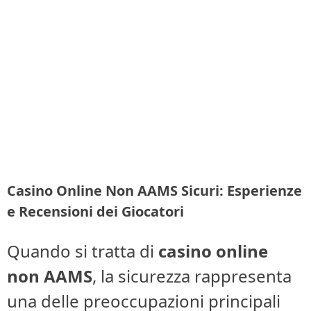
Casino Online Non AAMS Sicuri: Esperienze
e Recensioni dei Giocatori
Quando si tratta di
casino online
non AAMS
, la sicurezza rappresenta
una delle preoccupazioni principali