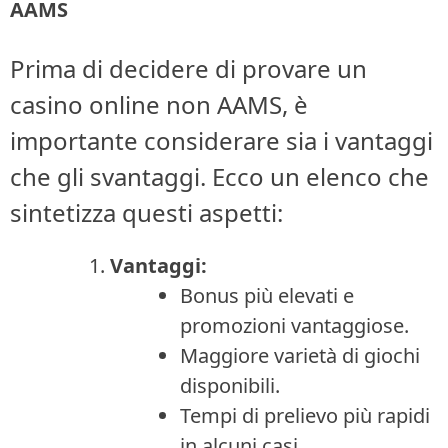
AAMS
Prima di decidere di provare un
casino online non AAMS, è
importante considerare sia i vantaggi
che gli svantaggi. Ecco un elenco che
sintetizza questi aspetti:
Vantaggi:
Bonus più elevati e
promozioni vantaggiose.
Maggiore varietà di giochi
disponibili.
Tempi di prelievo più rapidi
in alcuni casi.