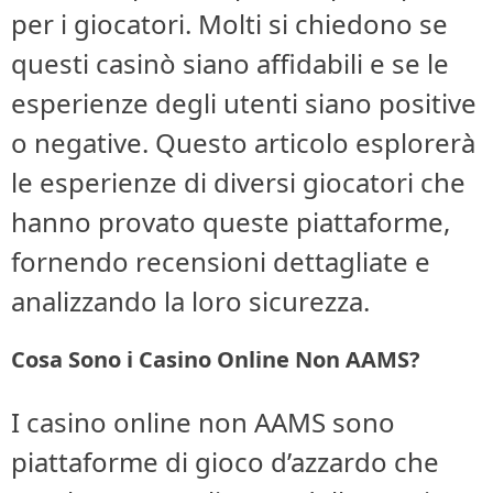
per i giocatori. Molti si chiedono se
questi casinò siano affidabili e se le
esperienze degli utenti siano positive
o negative. Questo articolo esplorerà
le esperienze di diversi giocatori che
hanno provato queste piattaforme,
fornendo recensioni dettagliate e
analizzando la loro sicurezza.
Cosa Sono i Casino Online Non AAMS?
I casino online non AAMS sono
piattaforme di gioco d’azzardo che