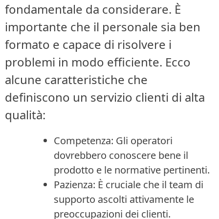
fondamentale da considerare. È
importante che il personale sia ben
formato e capace di risolvere i
problemi in modo efficiente. Ecco
alcune caratteristiche che
definiscono un servizio clienti di alta
qualità:
Competenza: Gli operatori
dovrebbero conoscere bene il
prodotto e le normative pertinenti.
Pazienza: È cruciale che il team di
supporto ascolti attivamente le
preoccupazioni dei clienti.