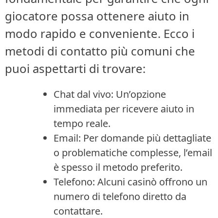
giocatore possa ottenere aiuto in
modo rapido e conveniente. Ecco i
metodi di contatto più comuni che
puoi aspettarti di trovare:
Chat dal vivo: Un’opzione
immediata per ricevere aiuto in
tempo reale.
Email: Per domande più dettagliate
o problematiche complesse, l’email
è spesso il metodo preferito.
Telefono: Alcuni casinò offrono un
numero di telefono diretto da
contattare.