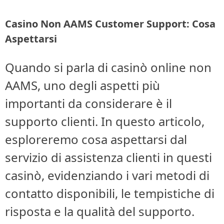
Casino Non AAMS Customer Support: Cosa
Aspettarsi
Quando si parla di casinò online non
AAMS, uno degli aspetti più
importanti da considerare è il
supporto clienti. In questo articolo,
esploreremo cosa aspettarsi dal
servizio di assistenza clienti in questi
casinò, evidenziando i vari metodi di
contatto disponibili, le tempistiche di
risposta e la qualità del supporto.