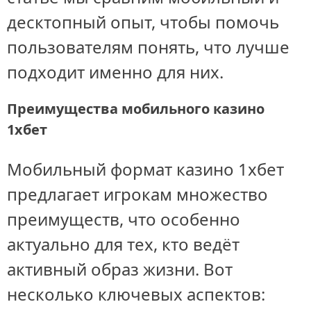
десктопный опыт, чтобы помочь
пользователям понять, что лучше
подходит именно для них.
Преимущества мобильного казино
1хбет
Мобильный формат казино 1хбет
предлагает игрокам множество
преимуществ, что особенно
актуально для тех, кто ведёт
активный образ жизни. Вот
несколько ключевых аспектов: