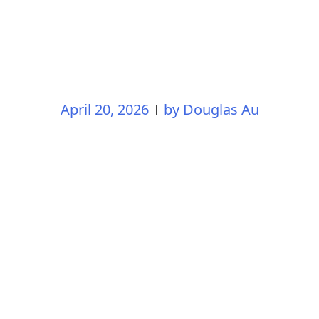
April 20, 2026
by
Douglas Au