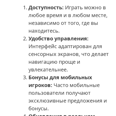
Доступность:
Играть можно в
любое время и в любом месте,
независимо от того, где вы
находитесь.
Удобство управления:
Интерфейс адаптирован для
сенсорных экранов, что делает
навигацию проще и
увлекательнее.
Бонусы для мобильных
игроков:
Часто мобильные
пользователи получают
эксклюзивные предложения и
бонусы.