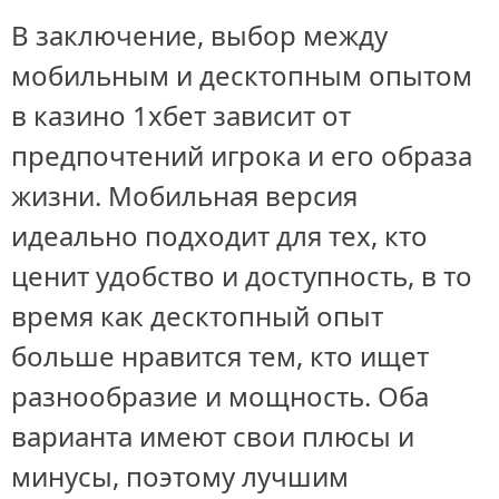
В заключение, выбор между
мобильным и десктопным опытом
в казино 1хбет зависит от
предпочтений игрока и его образа
жизни. Мобильная версия
идеально подходит для тех, кто
ценит удобство и доступность, в то
время как десктопный опыт
больше нравится тем, кто ищет
разнообразие и мощность. Оба
варианта имеют свои плюсы и
минусы, поэтому лучшим