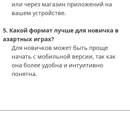
или через магазин приложений на
вашем устройстве.
5. Какой формат лучше для новичка в
азартных играх?
Для новичков может быть проще
начать с мобильной версии, так как
она более удобна и интуитивно
понятна.