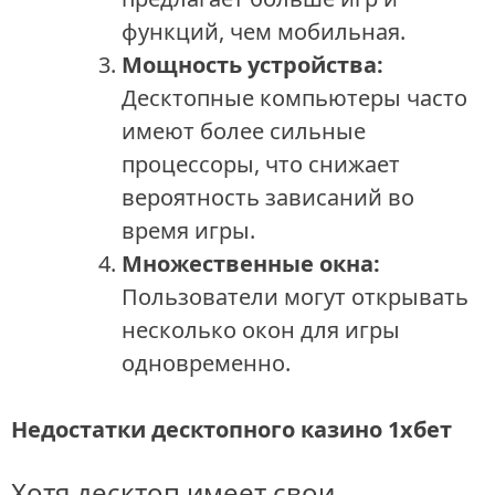
функций, чем мобильная.
Мощность устройства:
Десктопные компьютеры часто
имеют более сильные
процессоры, что снижает
вероятность зависаний во
время игры.
Множественные окна:
Пользователи могут открывать
несколько окон для игры
одновременно.
Недостатки десктопного казино 1хбет
Хотя десктоп имеет свои