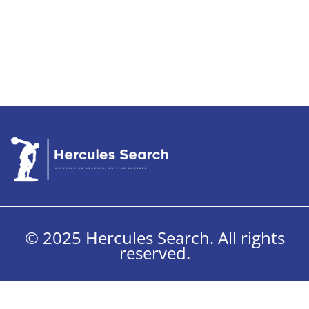
© 2025 Hercules Search. All rights
reserved.