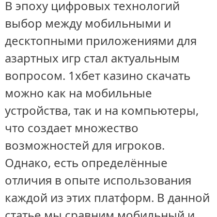
В эпоху цифровых технологий
выбор между мобильными и
десктопными приложениями для
азартных игр стал актуальным
вопросом. 1хбет казино скачать
можно как на мобильные
устройства, так и на компьютеры,
что создает множество
возможностей для игроков.
Однако, есть определённые
отличия в опыте использования
каждой из этих платформ. В данной
статье мы сравним мобильный и