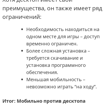
преимущества, он также имеет ряд
ограничений:
Необходимость находиться на
одном месте для игры – доступ
временно ограничен.
Более сложная установка –
требуется скачивание и
установка программного
обеспечения.
Меньшая мобильность –
невозможно играть “на ходу”.
Итог: Мобильно против десктопа