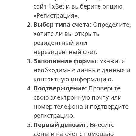
сайт 1xBet и выберите опцию
«Регистрация».
Выбор типа счета:
Определите,
хотите ли вы открыть
резидентный или
нерезидентный счет.
Заполнение формы:
Укажите
необходимые личные данные и
контактную информацию.
Подтверждение:
Проверьте
свою электронную почту или
номер телефона и подтвердите
регистрацию.
Первый депозит:
Внесите
деньги на счет с помощью