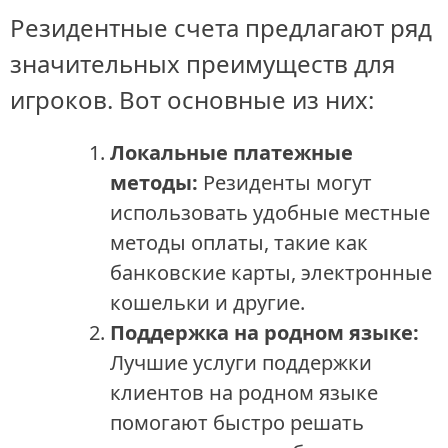
Резидентные счета предлагают ряд
значительных преимуществ для
игроков. Вот основные из них:
Локальные платежные
методы:
Резиденты могут
использовать удобные местные
методы оплаты, такие как
банковские карты, электронные
кошельки и другие.
Поддержка на родном языке:
Лучшие услуги поддержки
клиентов на родном языке
помогают быстро решать