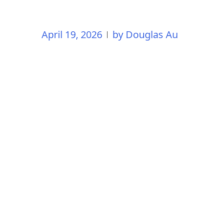
April 19, 2026
by
Douglas Au