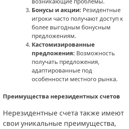
возникающие проблемы.
Бонусы и акции:
Резидентные
игроки часто получают доступ к
более выгодным бонусным
предложениям.
Кастомизированные
предложения:
Возможность
получать предложения,
адаптированные под
особенности местного рынка.
Преимущества нерезидентных счетов
Нерезидентные счета также имеют
свои уникальные преимущества,