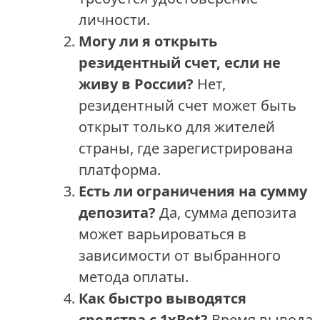
личности.
Могу ли я открыть
резидентный счет, если не
живу в России?
Нет,
резидентный счет может быть
открыт только для жителей
страны, где зарегистрирована
платформа.
Есть ли ограничения на сумму
депозита?
Да, сумма депозита
может варьироваться в
зависимости от выбранного
метода оплаты.
Как быстро выводятся
средства с 1xBet?
Время вывода