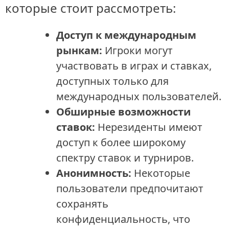
которые стоит рассмотреть:
Доступ к международным
рынкам:
Игроки могут
участвовать в играх и ставках,
доступных только для
международных пользователей.
Обширные возможности
ставок:
Нерезиденты имеют
доступ к более широкому
спектру ставок и турниров.
Анонимность:
Некоторые
пользователи предпочитают
сохранять
конфиденциальность, что