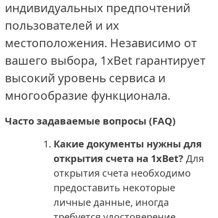
индивидуальных предпочтений
пользователей и их
местоположения. Независимо от
вашего выбора, 1xBet гарантирует
высокий уровень сервиса и
многообразие функционала.
Часто задаваемые вопросы (FAQ)
Какие документы нужны для
открытия счета на 1xBet?
Для
открытия счета необходимо
предоставить некоторые
личные данные, иногда
требуется удостоверение